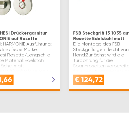
ESI Drückergarnitur
FSB Steckgriff 15 1035 au
NIE auf Rosette
Rosette Edelstahl matt
l: HARMONIE Ausführung:
Die Montage des FSB
ückholfeder Marke:
Steckgriffs geht leicht vo
esi Rosette/Langschild:
Hand:Zunächst wird die
e Material: Edelstahl
Türbohrung für die
läche: matt
Spannrosetten vorbereite
ntstift(mm): 8 lose mit A-
für einen Durchmesser vo
auf 8,5 Klasse nach EN
mm geeignet sind.Dies k
1,66
€
124,72
3 B…
über die CNC-Tec…