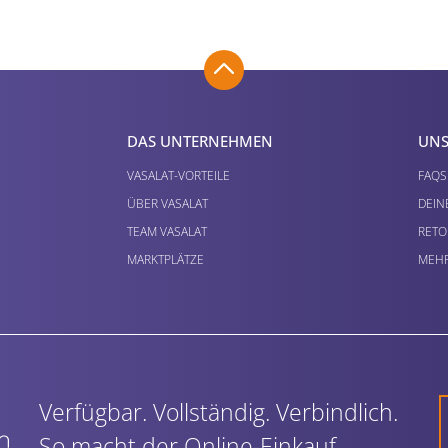
DAS UNTERNEHMEN
UNS
VASALAT-VORTEILE
FAQS
ÜBER VASALAT
DEIN
TEAM VASALAT
RETO
MARKTPLÄTZE
MEHR
Verfügbar. Vollständig. Verbindlich.
So macht der Online-Einkauf