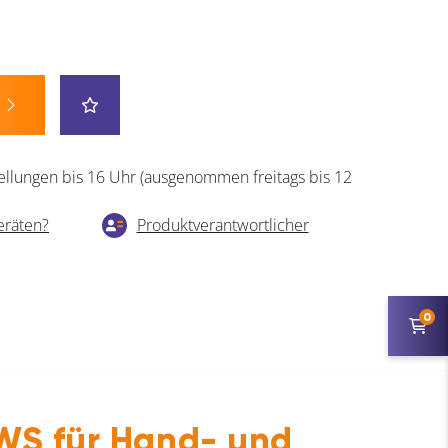
ellungen bis 16 Uhr (ausgenommen freitags bis 12
eräten?
Produktverantwortlicher
0
andwerk.
<<<
S für Hand- und