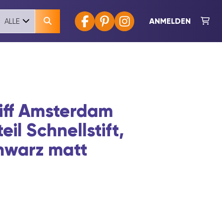
ANMELDEN
ALLE
iff Amsterdam
il Schnellstift,
chwarz matt