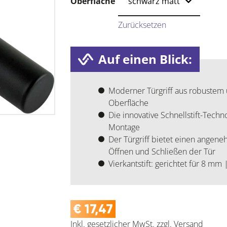
Oberfläche
Zurücksetzen
Auf einen Blick:
Moderner Türgriff aus robustem 
Oberfläche
Die innovative Schnellstift-Tech
Montage
Der Türgriff bietet einen angen
Öffnen und Schließen der Tür
Vierkantstift: gerichtet für 8 mm
€
17,47
Inkl. gesetzlicher MwSt.
zzgl.
Versand