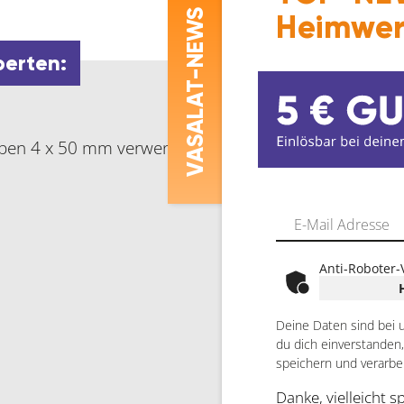
-NEWS
Heimwer
perten:
ASALAT
en 4 x 50 mm verwendbar für Türstärke 42 – 47 mm
V
Anti-Roboter-
Deine Daten sind bei 
du dich einverstanden
speichern und verarbe
Danke, vielleicht s