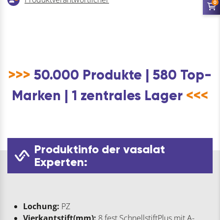
0
>>>
50.000 Produkte | 580 Top-
Marken | 1 zentrales Lager
<<<
Produktinfo der vasalat
Experten:
Lochung:
PZ
Vierkantstift(mm):
8 fest SchnellstiftPlus mit A-