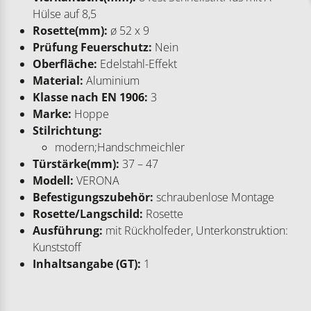
Hülse auf 8,5
Rosette(mm):
ø 52 x 9
Prüfung Feuerschutz:
Nein
Oberfläche:
Edelstahl-Effekt
Material:
Aluminium
Klasse nach EN 1906:
3
Marke:
Hoppe
Stilrichtung:
modern;Handschmeichler
Türstärke(mm):
37 – 47
Modell:
VERONA
Befestigungszubehör:
schraubenlose Montage
Rosette/Langschild:
Rosette
Ausführung:
mit Rückholfeder, Unterkonstruktion:
Kunststoff
Inhaltsangabe (GT):
1