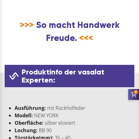
>>>
So macht Handwerk
Freude.
<<<
Produktinfo der vasalat
Experten:
0
Ausführung:
mit Rückholfeder
Modell:
NEW YORK
Oberfläche:
silber eloxiert
Lochung:
BB 90
Türstärke(mm):
35 – 45