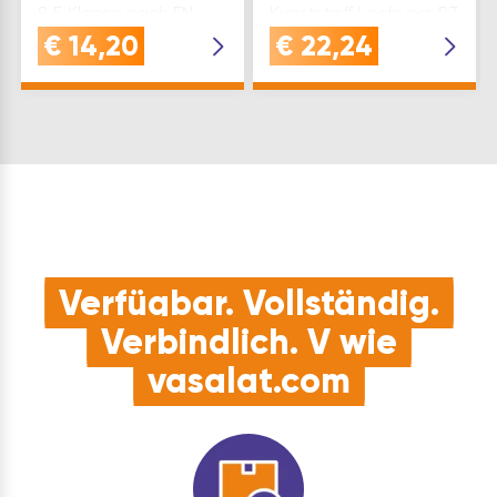
8,5 Klasse nach EN
Kunststoff Lochung: PZ
1906: Nein
Modell: STOCKHOLM
€
14,20
€
22,24
Rosette/Langschild:
Rosette/Langschild:
Rosette Prüfung
Rosette Türstärke(mm):
Feuerschutz: Nein
37 – 47
Modell: FLORENZ
Vierkantstift(mm): 8
Marke: SCH-Line
fest Schnellstift mit A-
Stilrichtung: zeitl…
Hülse…
Verfügbar. Vollständig.
Verbindlich. V wie
vasalat.com