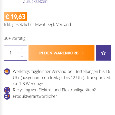
Zurücksetzen
€
19,63
Inkl. gesetzlicher MwSt.
zzgl.
Versand
30+ vorrätig
HOPPE
IN DEN WARENKORB
Drückergarnitur
NEW
YORK
Werktags taggleicher Versand bei Bestellungen bis 16
-
Uhr (ausgenommen freitags bis 12 Uhr). Transportzeit:
auf
ca. 1-3 Werktage
Schild
Recycling von Elektro- und Elektronikgeräten?
silber
Produktverantwortlicher
eloxiert
Menge