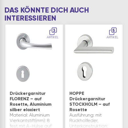
DAS KÖNNTE DICH AUCH
INTERESSIEREN
3
5
ARTIKEL
ARTIKEL
Drückergarnitur
HOPPE
FLORENZ – auf
Drückergarnitur
Rosette, Aluminium
STOCKHOLM – auf
silber eloxiert
Rosette
Material: Aluminium
Ausführung: mit
Vierkantstift(mm): 8
Rückholfeder,
fest mit A-Hülse auf
Unterkonstruktion: