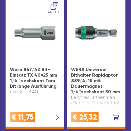
13
ARTIKEL
Wera 867/4Z Bit-
WERA Universal
Einsatz TX 40×25 mm
Bithalter Rapidaptor
1/4″ sechskant Torx
889/4/1K mit
Bit lange Ausführung
Dauermagnet
Größe: TX 40
1/4″sechskant 50 mm
Leichtes Entnehmen
aller Bits. Geeignet für
alle Bits 1/4″ (DIN 3126
C 6,3 + E 6,3). Abtrieb:
€
11,75
€
25,32
1/4″ sechskant Antrieb:
1/4″ sechskant
Ausführung: mit