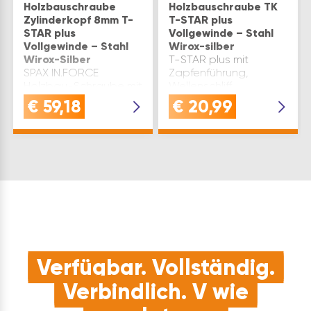
Holzbauschraube
Holzbauschraube TK
Zylinderkopf 8mm T-
T-STAR plus
STAR plus
Vollgewinde – Stahl
Vollgewinde – Stahl
Wirox-silber
Wirox-Silber
T-STAR plus mit
SPAX IN.FORCE
Zapfenführung,
Holzbau-Schraube mit
Wellenschliff,
Zylinderkopf,
Fräsrippen und CUT-
€
59,18
€
20,99
Wellenprofil und 4CUT
Spitze und
Spitze
Gleitbeschichtung.
Anwendungsgebiet:
Einsatz: Holzbau und
Treppenbau höhere
Kopfdurchzugskräfte
im Vergleich zur
Senkkopf…
Verfügbar. Vollständig.
Verbindlich. V wie