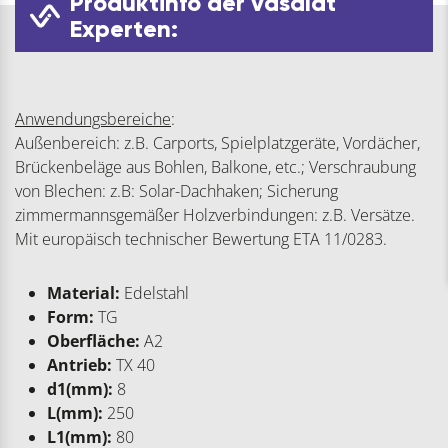
Produktinfo der vasalat
Experten:
Anwendungsbereiche
:
Außenbereich: z.B. Carports, Spielplatzgeräte, Vordächer,
Brückenbeläge aus Bohlen, Balkone, etc.; Verschraubung
von Blechen: z.B: Solar-Dachhaken; Sicherung
zimmermannsgemäßer Holzverbindungen: z.B. Versätze.
Mit europäisch technischer Bewertung ETA 11/0283.
Material:
Edelstahl
Form:
TG
Oberfläche:
A2
Antrieb:
TX 40
d1(mm):
8
L(mm):
250
L1(mm):
80