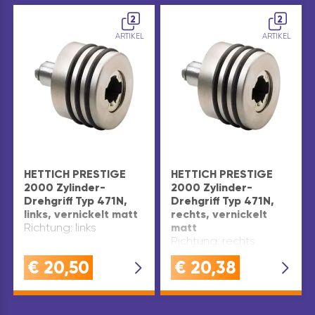
2
2
ARTIKEL
ARTIKEL
HETTICH PRESTIGE
HETTICH PRESTIGE
2000 Zylinder-
2000 Zylinder-
Drehgriff Typ 471N,
Drehgriff Typ 471N,
links, vernickelt matt
rechts, vernickelt
Richtung: links
matt
Richtung: rechts
€
20,50
€
20,38