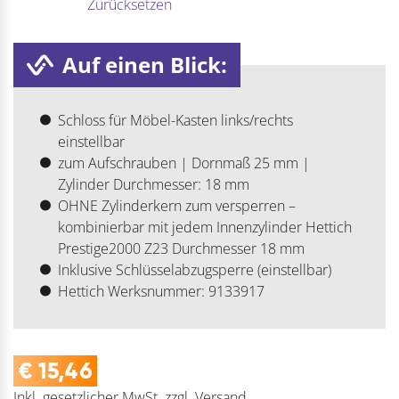
Zurücksetzen
Auf einen Blick:
Schloss für Möbel-Kasten links/rechts
einstellbar
zum Aufschrauben | Dornmaß 25 mm |
Zylinder Durchmesser: 18 mm
OHNE Zylinderkern zum versperren –
kombinierbar mit jedem Innenzylinder Hettich
Prestige2000 Z23 Durchmesser 18 mm
Inklusive Schlüsselabzugsperre (einstellbar)
Hettich Werksnummer: 9133917
€
15,46
Inkl. gesetzlicher MwSt.
zzgl.
Versand