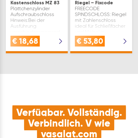
Kastenschloss MZ 83
Riegel – Fixcode
Plättchenzylinder
FREECODE
Aufschraubschloss
SPINDSCHLOSS: Riegel
Hinweis:Bei der
mit Zahlenschloss
Ausführung
ideal für Schließfächer
verschiedensperrend
und Möbel in
stehen max. 30
Sportanlagen,
€
18,68
€
53,80
verschiedene Sperren
Schulen, Büros oder
zur Verfügung.Bei
Wellnessbereichen mit
größeren Menge sind
häufig wechselnden
Schlösser mit gleicher
NutzernQUALITÄT:
Sperre enthalten.…
Robuste Kombination
…
Verfügbar. Vollständig.
Verbindlich. V wie
vasalat.com