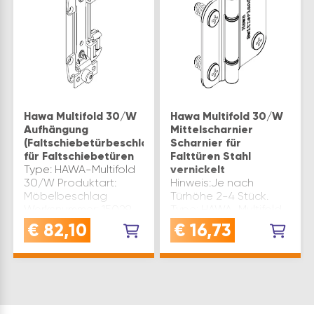
Hawa Multifold 30/W
Hawa Multifold 30/W
Aufhängung
Mittelscharnier
(Faltschiebetürbeschlag)
Scharnier für
für Faltschiebetüren
Falttüren Stahl
Type: HAWA-Multifold
vernickelt
30/W Produktart:
Hinweis:Je nach
Möbelbeschlag
Türhöhe 2-4 Stück.
Werksnummer: 15029
Type: HAWA-Multifold
Marke: Hawa
30/W Material: Stahl
€
82,10
€
16,73
Inhaltsangabe (ST): 1
matt vernickelt
Produktart:
Möbelbeschlag
Werksnummer: 15041
Marke: Hawa
Inhaltsangabe (ST): 1