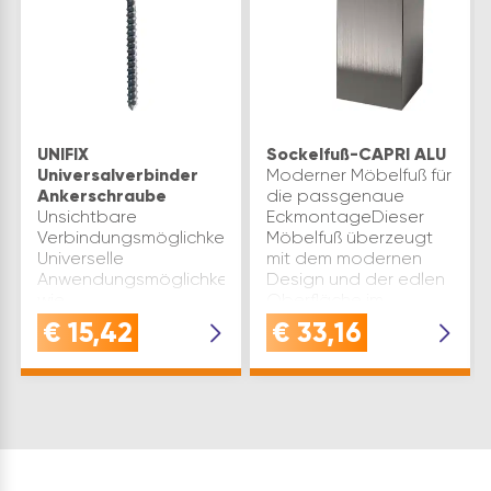
UNIFIX
Sockelfuß-CAPRI ALU
Universalverbinder
Moderner Möbelfuß für
Ankerschraube
die passgenaue
Unsichtbare
EckmontageDieser
Verbindungsmöglichkeit
Möbelfuß überzeugt
Universelle
mit dem modernen
Anwendungsmöglichkeiten
Design und der edlen
wie
Oberfläche im
Tischfußbefestigung,
Edelstahl EffektDieser
€
15,42
€
33,16
Tischwangen, Bänke,
Möbelfuß mit Edelstahl
Bettbeschlag,
Effekt dient als
Tablarträger in
Alternati…
Raumteiler, etc.
Einfache, schnelle und
sichere Mon…