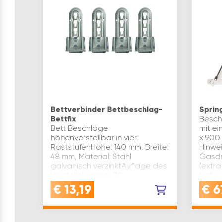
Bettverbinder Bettbeschlag-
Sprin
Bettfix
Besch
Bett Beschläge
mit e
höhenverstellbar in vier
x 900
RaststufenHöhe: 140 mm, Breite:
Hinwei
48 mm, Material: Stahl
Gasdr
galvanisch verzinktAuflage des
(extra
Verstellelements 70
Liefe
mmBeschlag zum
rechts
€
13,19
€
6
nachträglichen Verstellen von
Bettei…