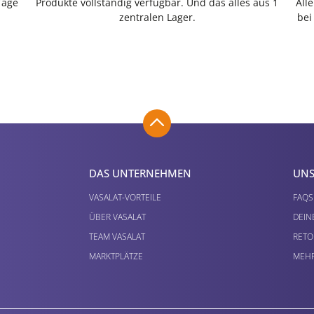
Tage
Produkte vollständig verfügbar. Und das alles aus 1
All
zentralen Lager.
bei
DAS UNTERNEHMEN
UNS
VASALAT-VORTEILE
FAQS
ÜBER VASALAT
DEIN
TEAM VASALAT
RETO
MARKTPLÄTZE
MEHR