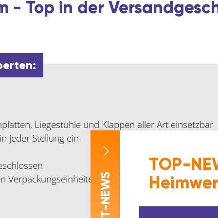
 - Top in der Versandgesc
perten:
platten, Liegestühle und Klappen aller Art einsetzbar
n jeder Stellung ein
TOP-NEW
eschlossen
-NEWS
en Verpackungseinheiten bei
Heimwer