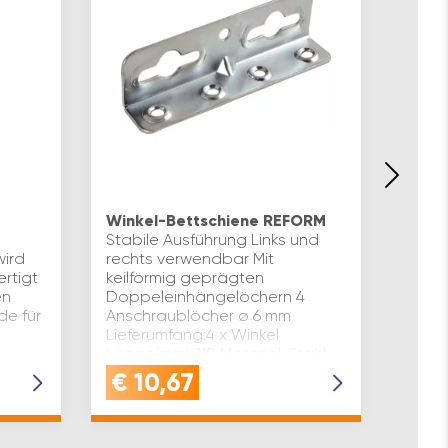
Bettb
Einba
Winkel-Bettschiene REFORM
Verbi
Stabile Ausführung Links und
zerle
ird
rechts verwendbar Mit
Polst
rtigt
keilförmig geprägten
hoher
en
Doppeleinhängelöchern 4
Ausgl
de für
Anschraublöcher ø 6 mm
Verst
Lieferumfang:4 x Winkel
Einba
Länge(mm): 118 Material: Stahl
Stahl
Type: REFORM Oberfläche…
€
10,67
€
9
ve…