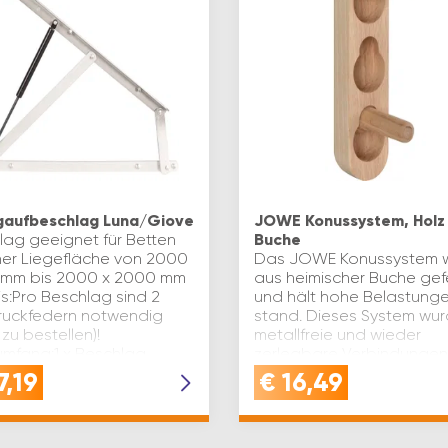
gaufbeschlag Luna/Giove
JOWE Konussystem, Holz
lag geeignet für Betten
Buche
iner Liegefläche von 2000
Das JOWE Konussystem w
 mm bis 2000 x 2000 mm
aus heimischer Buche gefe
s:Pro Beschlag sind 2
und hält hohe Belastung
uckfedern notwendig
stand. Dieses System wur
 zu bestellen)!
metallfreie und wieder
rumfang:1 x Beschlag
zerlegbare Verbindungen
1 …
entwickelt. Lieferumfang:1
7,19
€
16,49
Frästeil3…