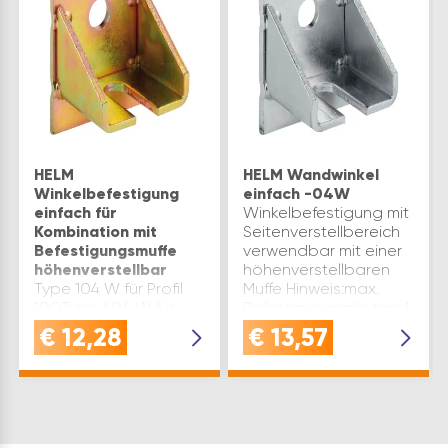
HELM
HELM Wandwinkel
Winkelbefestigung
einfach -04W
einfach für
Winkelbefestigung mit
Kombination mit
Seitenverstellbereich
Befestigungsmuffe
verwendbar mit einer
höhenverstellbar
höhenverstellbaren
Type 104 W für Profil
Muffe Hinweis:max.
100Type 404 W für
Befestigungsabstand
Profile 300 und
750 mm Type 404 W
€
12,28
€
13,57
400Type 604 W für
für Profile 300 und
Profile 500 und 600
400Type 604 W für
Ausführung: einfach
Profil 500 d1(mm):…
b(mm): 75 d(mm): 17
d1(mm): 17 h(mm): 80
h1(mm): 20 Material: