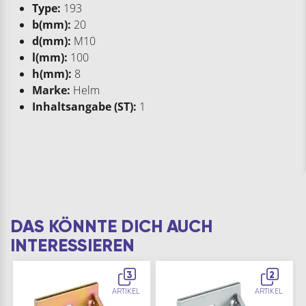
Type:
193
b(mm):
20
d(mm):
M10
l(mm):
100
h(mm):
8
Marke:
Helm
Inhaltsangabe (ST):
1
DAS KÖNNTE DICH AUCH
INTERESSIEREN
3
2
ARTIKEL
ARTIKEL