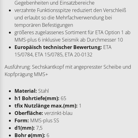
Gegebenheiten und Einsatzbereiche
verzahnte Funktionsspitze reduziert den Verschleiß
und erlaubt so die Mehrfachverwendung bei
temporären Befestigungen
größeres zugelassenes Sortiment für ETA Option 1 ab
MMS-plus 6 inklusive Seismik ab Durchmesser 10
Europäisch technischer Bewertung:
ETA
15/0784, ETA 15/0785, ETA 20-0132
Ausführung: Sechskantkopf mit angepresster Scheibe und
Kopfprägung MMS+
Material:
Stahl
h1 Bohrtiefe(mm):
65
tfix Nutzlänge max.(mm):
1
Oberfläche:
verzinkt-blau
Form:
MMS-plus SS
d1(mm):
7,5
Bohr ø(mm):
6