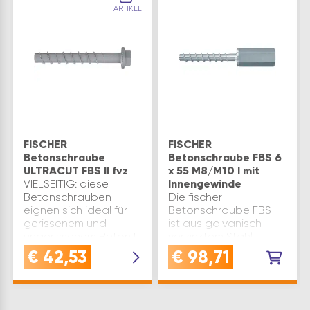
ARTIKEL
FISCHER
FISCHER
Betonschraube
Betonschraube FBS 6
ULTRACUT FBS II fvz
x 55 M8/M10 I mit
VIELSEITIG: diese
Innengewinde
Betonschrauben
Die fischer
eignen sich ideal für
Betonschraube FBS II
gerissenem und
ist aus galvanisch
ungerissenem Beton |
verzinktem Stahl
Seismischen
gefertigt. Beim
€
42,53
€
98,71
Leistungskategorien
Eindrehen der
C1 und C2 | für
Betonschraube mit
Feuerwiderstandsklasse
einem
R 120PRAKTISCH:
Schlagschrauber in