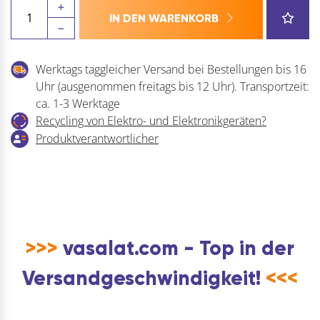
HECO
IN DEN WARENKORB
Multi-
Monti
MMS
Werktags taggleicher Versand bei Bestellungen bis 16
plus
Uhr (ausgenommen freitags bis 12 Uhr). Transportzeit:
-
ca. 1-3 Werktage
SS
Recycling von Elektro- und Elektronikgeräten?
Sechskantschraube
Produktverantwortlicher
-
Stahl
verzinkt-
blau
Menge
>>>
vasalat.com - Top in der
Versandgeschwindigkeit!
<<<