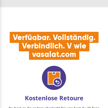
Schraubanker mit sp…
das Bohrloch
schneiden sich die
Gewindeflanken
formschl…
Verfügbar. Vollständig.
Verbindlich. V wie
vasalat.com
Kostenlose Retoure