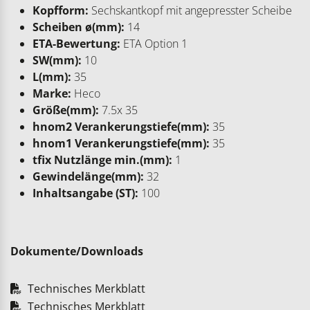
Kopfform:
Sechskantkopf mit angepresster Scheibe
Scheiben ø(mm):
14
ETA-Bewertung:
ETA Option 1
SW(mm):
10
L(mm):
35
Marke:
Heco
Größe(mm):
7.5x 35
hnom2 Verankerungstiefe(mm):
35
hnom1 Verankerungstiefe(mm):
35
tfix Nutzlänge min.(mm):
1
Gewindelänge(mm):
32
Inhaltsangabe (ST):
100
Dokumente/Downloads
Technisches Merkblatt
Technisches Merkblatt