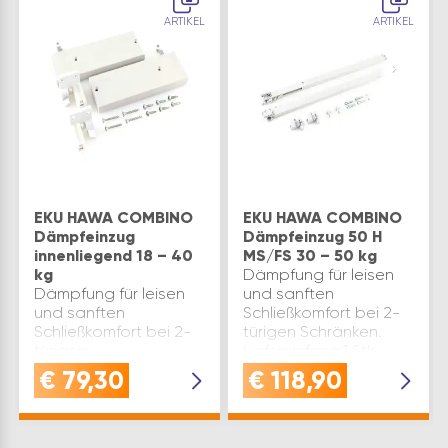
ARTIKEL
ARTIKEL
EKU HAWA COMBINO
EKU HAWA COMBINO
Dämpfeinzug
Dämpfeinzug 50 H
innenliegend 18 – 40
MS/FS 30 – 50 kg
kg
Dämpfung für leisen
Dämpfung für leisen
und sanften
und sanften
Schließkomfort bei 2-
Schließkomfort bei 2-
türigen Schränken.
türigen
Lieferumfang:1 Stk.
Schränken.Montage
Dämpfeinzug links1 Stk.
€
79,30
€
118,90
der Dämpfung im
Dämpfeinzug rechts2
Schrank. Hinweis: Bei
Stk. Aktivator
Beschlägen Combino
Dämpfeinzug2 Stk.
20/35 H IS/MS ist der
Stopperverlängerung4