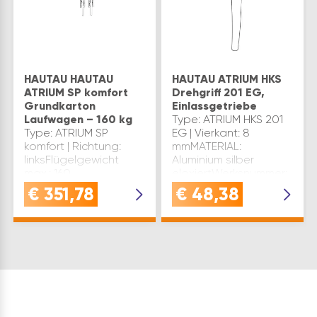
HAUTAU HAUTAU
HAUTAU ATRIUM HKS
ATRIUM SP komfort
Drehgriff 201 EG,
Grundkarton
Einlassgetriebe
Laufwagen – 160 kg
Type: ATRIUM HKS 201
Type: ATRIUM SP
EG | Vierkant: 8
komfort | Richtung:
mmMATERIAL:
linksFlügelgewicht
Aluminium silber
max.: 160
eloxiertWerksnummer:
kgWerksnummer:
170747Für Schema C
€
351,78
€
48,38
236127Garnitur für 1 Tür
wird der Drehgriff 2 x
| Für Schema C wird
benötigt.LIEFERUMFANG:
der Grundkarton 2 x
1 Drehgriff, 1
benötigt.LIEFERUMFANG:
Vierkantstift,
2 Laufwagen, 2
Befestigungs…
Verstärkun…