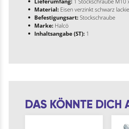
Lieferumfang:
1 Stockschraube M10 
Material:
Eisen verzinkt schwarz lacki
Befestigungsart:
Stockschraube
Marke:
Halcö
Inhaltsangabe (ST):
1
DAS KÖNNTE DICH 