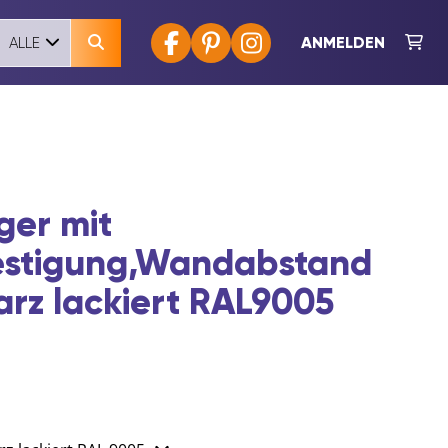
ANMELDEN
ALLE
ger mit
estigung,Wandabstand
rz lackiert RAL9005