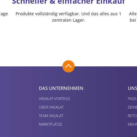
Schneller & einfacher Einkauf
Tage
Produkte vollständig verfügbar. Und das alles aus 1
All
zentralen Lager.
bei
DAS UNTERNEHMEN
UNS
VASALAT-VORTEILE
FAQS
ÜBER VASALAT
DEIN
TEAM VASALAT
RETO
MARKTPLÄTZE
MEHR