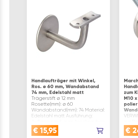
Handlaufträger mit Winkel,
March
Ros. ø 60 mm, Wandabstand
Handl
74 mm, Edelstahl matt
zum K
Trägerstift ø 12 mm
M10 x
Rosette(mm): ø 60
polie
Wandabstand(mm): 74 Material:
Wand
Edelstahl matt Ausführung:
VERWE
Auflage rund, zum Anschrauben
zur B
Befestigungsart:
an de
€
15,95
€
2
Stockschraube M8 x 70 mm und
Stock