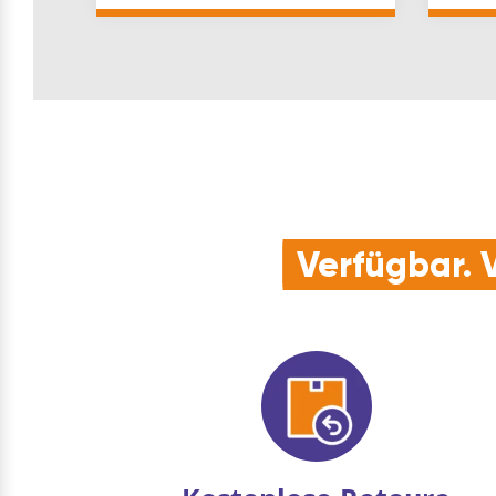
Dübel inkludiert Marke: Sc…
Alumin
Hand 
schät
Klemm
Verfügbar. V