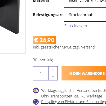
Material
Befestigungsart
Zurücksetzen
€
26,90
Inkl. gesetzlicher MwSt.
zzgl.
Versand
30+ vorrätig
HALCÖ
IN DEN WARENKORB
Handlaufträger
eckig
mit
Werktags taggleicher Versand bei Best
Befestigung
Uhr). Transportzeit: ca. 1-3 Werktage
Menge
Recycling von Elektro- und Elektronikg