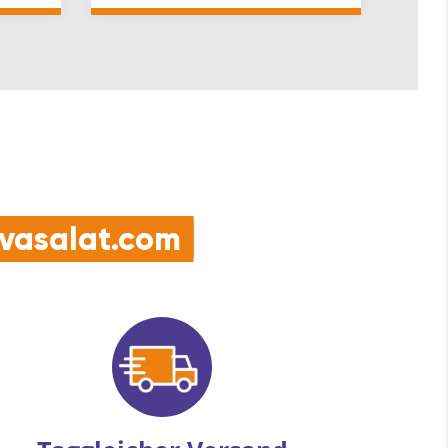
Anschraubplatt…
e vasalat.com