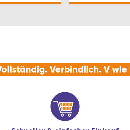
ium, poliert  Qualität, die
und Heimwerker
zenVORTEIL: Zum
en mit Stockschraub…
ollständig. Verbindlich. V wi