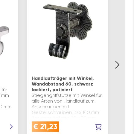
SCH
Handl
Handlaufträger mit Winkel,
Aufle
Wandabstand 60, schwarz
Abdec
 für
lackiert, patiniert
Handl
0 mm
Stiegengriffstütze mit Winkel für
7 mm
alle Arten von Handlauf zum
Aufkl
80 mm
Anschrauben mit
Schra
Gestellschrauben 10 x 140 mm
Mater
Anschraubplatte 22 x 90 mm
gebür
, zum
Wandrosetten ø 80 mm
€
21,23
€
2
Wand
Wandabstand von Rosette bis