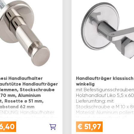
esi Handlaufhalter
Handlaufträger klassisch
aufstütze Handlaufträger
winkelig
lemmen, Stockschraube
mit Befestigunsschrauben
 70 mm, Aluminium
Holzhandlauf Liko 5,5 x 6
rt, Rosette ø 51 mm,
Lieferumfang: mit
abstand 62 mm
Stockschraube ø M 10 x 
NDUNG: Handlaufhalter
Material: Aluminium poliert
efestigung von Handläufen
Wandabstand(mm): 65
r Wand mit
Ausführung: Auflage flach
6,40
€
51,97
schraubeQUALITÄT:
Anschrauben …