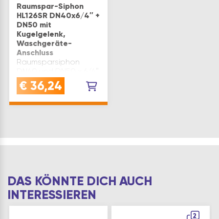
Raumspar-Siphon
HL126SR DN40x6/4″ +
DN50 mit
Kugelgelenk,
Waschgeräte-
Anschluss
Raumsparsiphon
DN40 und DN50 x 6/4″
mit Kugelgelenk und
€
36,24
Waschgeräte-
Anschluss. Speziell
raumsparend
konstruierter
Röhrensiphon für
Küchenspülbecken
Material: Kunststoff
Type: HL126SR pa…
DAS KÖNNTE DICH AUCH
INTERESSIEREN
2