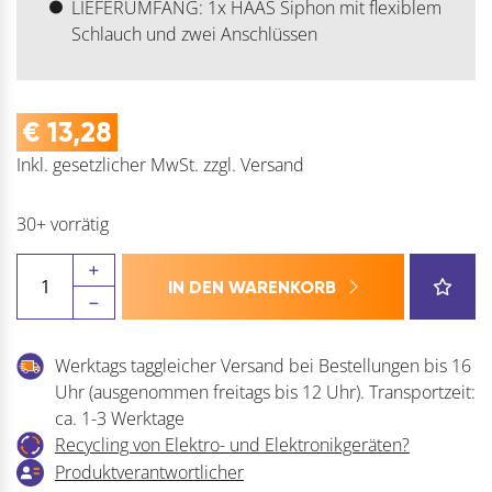
LIEFERUMFANG: 1x HAAS Siphon mit flexiblem
Schlauch und zwei Anschlüssen
€
13,28
Inkl. gesetzlicher MwSt.
zzgl.
Versand
30+ vorrätig
HAAS
IN DEN WARENKORB
Siphon
mit
flexiblem
Werktags taggleicher Versand bei Bestellungen bis 16
Schlauch
Uhr (ausgenommen freitags bis 12 Uhr). Transportzeit:
Menge
ca. 1-3 Werktage
Recycling von Elektro- und Elektronikgeräten?
Produktverantwortlicher