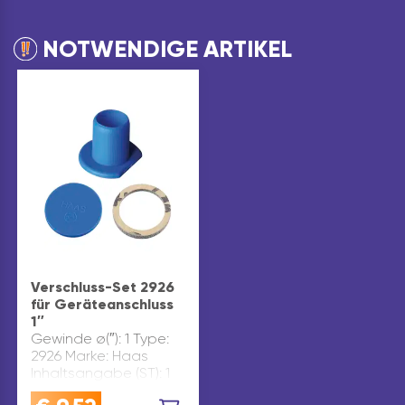
NOTWENDIGE ARTIKEL
Verschluss-Set 2926
für Geräteanschluss
1″
Gewinde ø(″): 1 Type:
2926 Marke: Haas
Inhaltsangabe (ST): 1