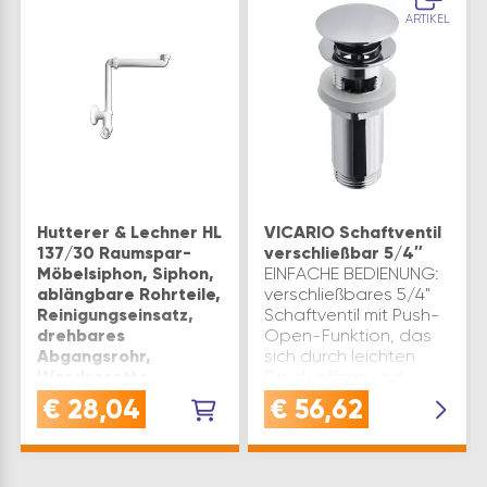
ARTIKEL
Hutterer & Lechner HL
VICARIO Schaftventil
137/30 Raumspar-
verschließbar 5/4″
Möbelsiphon, Siphon,
EINFACHE BEDIENUNG:
ablängbare Rohrteile,
verschließbares 5/4"
Reinigungseinsatz,
Schaftventil mit Push-
drehbares
Open-Funktion, das
Abgangsrohr,
sich durch leichten
Wandrosette,
Druck öffnen und
5/4″x32 mm, PP
schließen
€
28,04
€
56,62
VERWENDUNG: HL 5/4"
lässtMODERNES
x 32 mm Raumspar-
DESIGN: die edle
Möbelsiphon HL137/30
Oberfläche
für den Anschluss an
"verchromt"