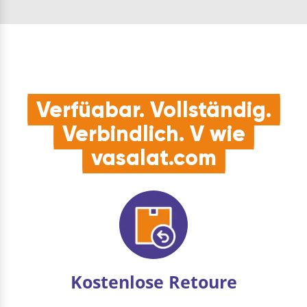
5/4"-Abläufe im
harmoniert bes…
MöbelbereichQUALITÄT:
Kunststoff
Polypropylen (PP) -
Qualität, die Hand
und Heimwerker
schätzenVORTEIL…
Verfügbar. Vollständig.
Verbindlich. V wie
vasalat.com
Kostenlose Retoure