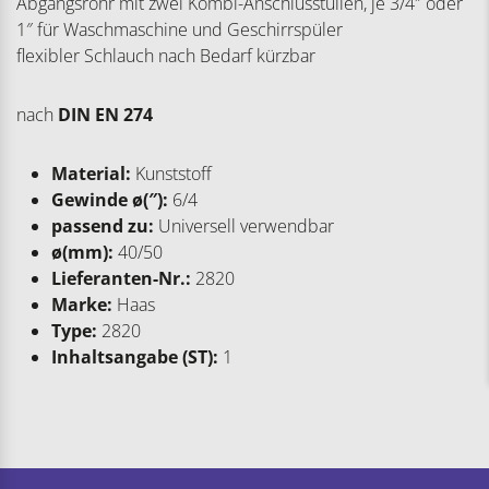
Abgangsrohr mit zwei Kombi-Anschlusstüllen, je 3/4″ oder
1″ für Waschmaschine und Geschirrspüler
flexibler Schlauch nach Bedarf kürzbar
nach
DIN EN 274
Material:
Kunststoff
Gewinde ø(″):
6/4
passend zu:
Universell verwendbar
ø(mm):
40/50
Lieferanten-Nr.:
2820
Marke:
Haas
Type:
2820
Inhaltsangabe (ST):
1