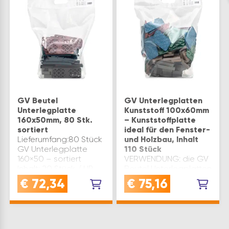
GV Beutel
GV Unterlegplatten
Unterlegplatte
Kunststoff 100x60mm
160x50mm, 80 Stk.
– Kunststoffplatte
sortiert
ideal für den Fenster-
Lieferumfang:80 Stück
und Holzbau, Inhalt
GV Unterlegplatte
110 Stück
160×50 – sortiert
VERWENDUNG: die GV
Inhalt: 20 Stück / UP
Beutel Unterlegplatten
160 rot / 2mm 20 Stück
sind ideal für präzisen
€
72,34
€
75,16
/ UP 160 grün / 3mm
Niveauausgleich
20 Stück / UP 160 blau
geeignet und
/ 5mm 10 Stück / UP
erleichtern Holzbau-
160 schwarz / 10mm 1…
und Zimmerei
ArbeitenVIELFÄLTIG: