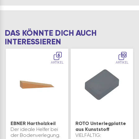
der Beutel enthält
insgesamt 110
Unterlegplatten…
DAS KÖNNTE DICH AUCH
INTERESSIEREN
6
10
ARTIKEL
ARTIKEL
EBNER Hartholzkeil
ROTO Unterlegplatte
Der ideale Helfer bei
aus Kunststoff
der Bodenverlegung.
VIELFÄLTIG: