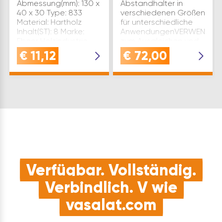
Abmessung(mm): 130 x
Abstandhalter in
40 x 30 Type: 833
verschiedenen Größen
Material: Hartholz
für unterschiedliche
Inhalt(ST): 8 Marke:
AnwendungenVERWENDUN
Ebner Holzindustrie
zum Ausgleichen und
Inhaltsangabe (PK): 1
Ausrichten im Fenster-
€
11,12
€
72,00
und Türenbau sowie
im Innen- und
TrockenausbauSPEZIFIKATI
…
Verfügbar. Vollständig.
Verbindlich. V wie
vasalat.com