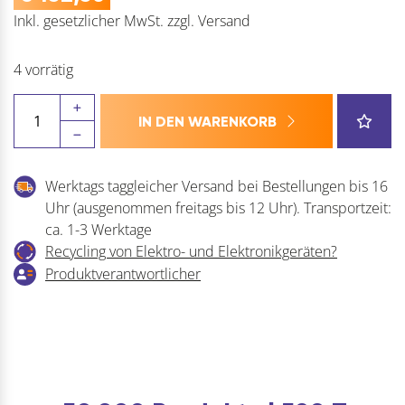
Inkl. gesetzlicher MwSt.
zzgl.
Versand
4 vorrätig
Dönges
IN DEN WARENKORB
Gurtabroller
mit
Absperrband
Werktags taggleicher Versand bei Bestellungen bis 16
rot
Uhr (ausgenommen freitags bis 12 Uhr). Transportzeit:
weiß
ca. 1-3 Werktage
9m
Recycling von Elektro- und Elektronikgeräten?
passend
Produktverantwortlicher
zu
Leitkegel
50cm
Menge