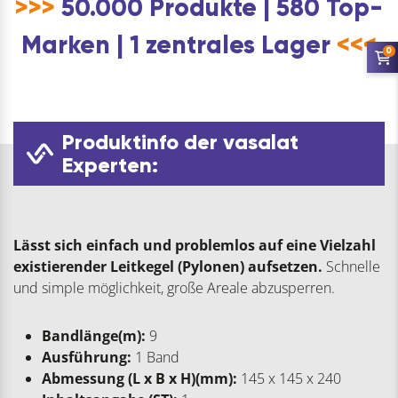
>>>
50.000 Produkte | 580 Top-
Marken | 1 zentrales Lager
<<<
0
Produktinfo der vasalat
Experten:
Lässt sich einfach und problemlos auf eine Vielzahl
existierender Leitkegel (Pylonen) aufsetzen.
Schnelle
und simple möglichkeit, große Areale abzusperren.
Bandlänge(m):
9
Ausführung:
1 Band
Abmessung (L x B x H)(mm):
145 x 145 x 240