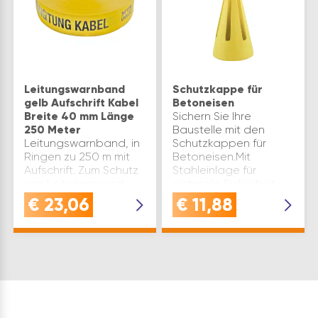
Leitungswarnband
Schutzkappe für
gelb Aufschrift Kabel
Betoneisen
Breite 40 mm Länge
Sichern Sie Ihre
250 Meter
Baustelle mit den
Leitungswarnband, in
Schutzkappen für
Ringen zu 250 m mit
Betoneisen.Mit
Aufschrift. Zum Schutz
Stahleinlage für
von Leitungen und
optimale Sicherheit.
Rohren bei späteren
Kleiner Kopf für eng
€
23,06
€
11,88
Grabungsarbeiten.
gereihte
Temperaturbereich
Bewehrung.Oftmals
-40º C bis +75º C.
wieder verwendbar
Type: LWB Farbe:
durch elastischen
Gelb/Schwarz
Klemmber…
Material: …