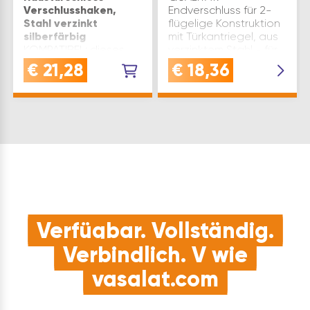
Verschlusshaken,
Endverschluss für 2-
Stahl verzinkt
flügelige Konstruktion
silberfärbig
mit Türkantriegel, aus
KOMPATIBEL: dieses
verzinktem Stahl - für
Schließblech dient als
eine zuverlässige und
€
21,28
€
18,36
Gegenstück passend
sichere
zu
InstallationVERWENDUNG:
Mehrfachverriegelung
dieser Türbeschlag für
VerschlusshakenVERWENDUNG:
Mehrfachverriegelungs…
für
Mehrfachverriegelung
Haustürschlösser mit
HakenSICHERHEIT:
sorgt für die zusätzli…
Verfügbar. Vollständig.
Verbindlich. V wie
vasalat.com