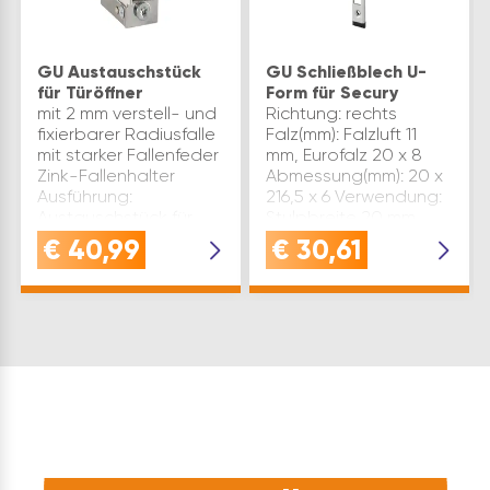
GU Austauschstück
GU Schließblech U-
für Türöffner
Form für Secury
mit 2 mm verstell- und
Richtung: rechts
fixierbarer Radiusfalle
Falz(mm): Falzluft 11
mit starker Fallenfeder
mm, Eurofalz 20 x 8
Zink-Fallenhalter
Abmessung(mm): 20 x
Ausführung:
216,5 x 6 Verwendung:
Austauschstück für
Stulpbreite 20 mm
Türöffner Nr. 8 S
Ausführung:
€
40,99
€
30,61
federnd 60N, ohne
Schließblech zum
Fallengleitdeckel,
Aufschrauben
ohne mechanischer
verstellbar, für E-
Entr…
Türöffner mit Aus…