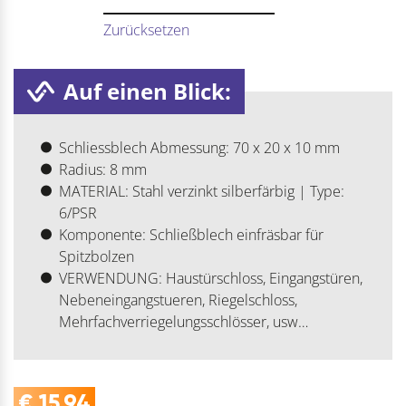
Zurücksetzen
Auf einen Blick:
Schliessblech Abmessung: 70 x 20 x 10 mm
Radius: 8 mm
MATERIAL: Stahl verzinkt silberfärbig | Type:
6/PSR
Komponente: Schließblech einfräsbar für
Spitzbolzen
VERWENDUNG: Haustürschloss, Eingangstüren,
Nebeneingangstueren, Riegelschloss,
Mehrfachverriegelungsschlösser, usw…
€
15,94