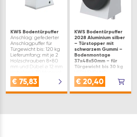
KWS Bodentürpuffer
KWS Bodentürpuffer
Anschlag: gefederter
2028 Aluminium silber
Anschlagpuffer für
– Türstopper mit
Türgewicht bis: 120 kg
schwarzem Gummi –
Lieferumfang: mit je 2
Bodenmontage
Holzschrauben 8×80
37x48x50mm – für
mm und Dübel ø 12 mm
Türgewicht bis 30 kg
Höhe(mm): 70 Material:
VERWENDUNG:
Aluminium Montageart:
Zuverlässiger Türpuffer
€
75,83
€
20,40
Bodenmontage
für den Einsatz im
Platteng…
Innenbereich, schützt
Türen und Wände vor
Beschädigungen -
ideal für Wohn- und
GeschäftsräumeQUALITÄT:
Aus robustem, silber
lackiertem Alumini…