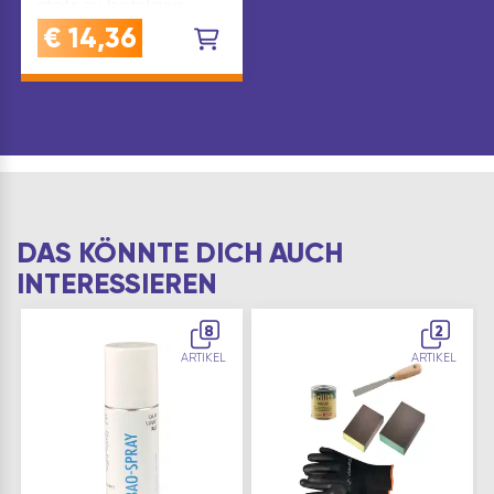
stets zu befolgen.
Komponente: Holzkitt-
€
14,36
Verdünnung Inhalt(ml):
500 Marke: Grilith GHS:
GHS02 GHS07 G…
DAS KÖNNTE DICH AUCH
INTERESSIEREN
8
2
ARTIKEL
ARTIKEL