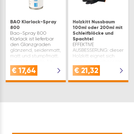
BAO Klarlack-Spray
Holzkitt Nussbaum
800
100ml oder 200ml mit
Bao-Spray 800
Schleifblöcke und
Klarlack ist lieferbar
Spachtel
den Glanzgraden
EFFEKTIVE
glänzend, seidenmatt,
AUSBESSERUNG: dieser
matt und stumpfmatt.
Holzkitt eignet sich
Produktvorteile: für
ideal zum Ausbessern
eine fachgerechte
von kleinen Fehlstellen,
€
17,64
€
21,32
Ausbesserung für eine
Löchern und Rissen in
fachgerechte
Nussbaum
Nachlackierung
Holzoberflächen - für
geeignet zur…
Furnierbeschädigungen
&
Antiquitätenrenovierun…