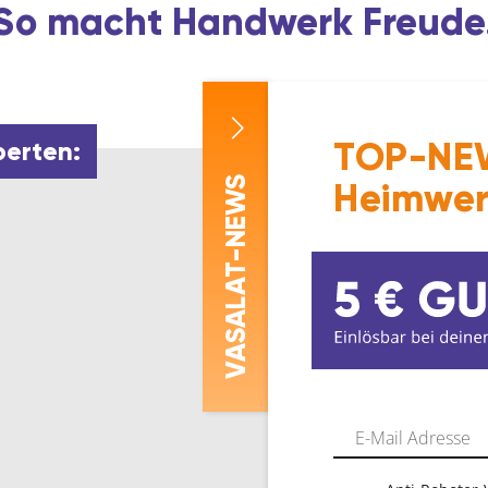
So macht Handwerk Freude
TOP-NEW
perten:
-NEWS
Heimwer
ASALAT
V