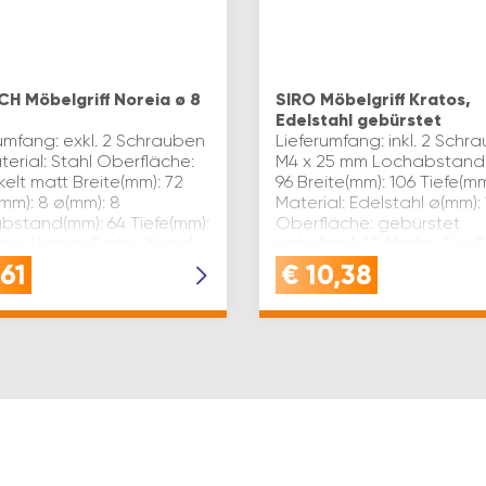
CH Möbelgriff Noreia ø 8
SIRO Möbelgriff Kratos,
Edelstahl gebürstet
umfang: exkl. 2 Schrauben
Lieferumfang: inkl. 2 Schr
erial: Stahl Oberfläche:
M4 x 25 mm Lochabstand
kelt matt Breite(mm): 72
96 Breite(mm): 106 Tiefe(mm
mm): 8 ø(mm): 8
Material: Edelstahl ø(mm):
bstand(mm): 64 Tiefe(mm):
Oberfläche: gebürstet
ke: Hettich Farbe: Nickel
Höhe(mm): 10 Marke: Siro 
tsangabe (ST):…
Edelstahl Inhaltsang…
61
€
10,38