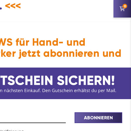
.
<<<
0
S für Hand- und
ker jetzt abonnieren und
ABONNIEREN