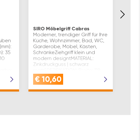
Möbel
MATER
SIRO Möbelgriff Cabras
Oberf
Moderner, trendiger Griff für Ihre
mattG
auben
Küche, Wohnzimmer, Bad, WC,
Locha
(mm):
Garderobe, Möbel, Kästen,
Tiefe
): 35
SchränkeZiehgriff klein und
mmSta
 10
modern designtMATERIAL:
Schubl
Zinkdruckguss | schwarz
Schra
Farbe:
mattSPEZIFIKATION: Breite: 118
m…
€
10,60
€
1