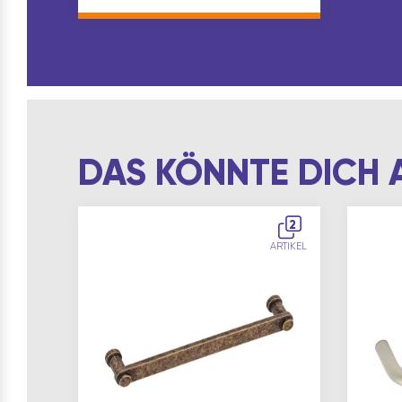
zurückbleibende Schutzfilm
lässt Wasser…
DAS KÖNNTE DICH 
2
ARTIKEL