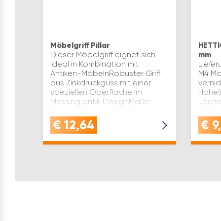
Möbelgriff Pillar
HETTI
Dieser Möbelgriff eignet sich
mm
ideal in Kombination mit
Liefer
Antiken-MöbelnRobuster Griff
M4 Mat
aus Zinkdruckguss mit einer
vernic
speziellen Oberfläche im
Höhe(
Messing antik DesignMaße:
Locha
Breite: 175 mm | Höhe: 15 mm |
32 Mar
Tie…
Inhal
€
12,64
€
9,