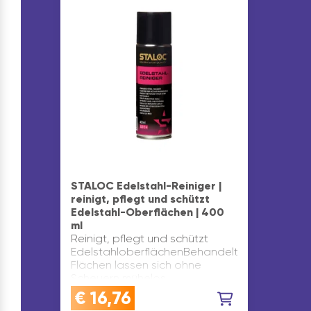
STALOC Edelstahl-Reiniger |
reinigt, pflegt und schützt
Edelstahl-Oberflächen | 400
ml
Reinigt, pflegt und schützt
EdelstahloberflächenBehandelte
Flächen lassen sich ohne
Scheuern mühelos
reinigenleicht anwendbar und
€
16,76
sehr sparsam im GebrauchDer