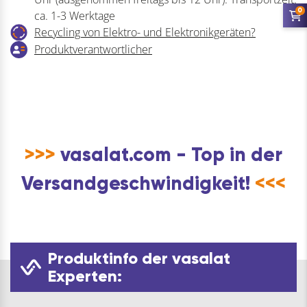
fluorfreier
0
ca. 1-3 Werktage
Schaumlöscher
Recycling von Elektro- und Elektronikgeräten?
-
Produktverantwortlicher
Schaumfeuerlöscher
für
Brandklasse
A/B
Menge
>>>
vasalat.com - Top in der
Versandgeschwindigkeit!
<<<
Produktinfo der vasalat
Experten: