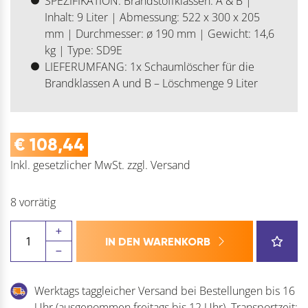
SPEZIFIKATION: Brandstoffklassen: A & B |
Inhalt: 9 Liter | Abmessung: 522 x 300 x 205
mm | Durchmesser: ø 190 mm | Gewicht: 14,6
kg | Type: SD9E
LIEFERUMFANG: 1x Schaumlöscher für die
Brandklassen A und B – Löschmenge 9 Liter
€
108,44
Inkl. gesetzlicher MwSt.
zzgl.
Versand
8 vorrätig
Gloria
IN DEN WARENKORB
Feuerlöscher
Schaum
SD9E
Werktags taggleicher Versand bei Bestellungen bis 16
-
Uhr (ausgenommen freitags bis 12 Uhr). Transportzeit: