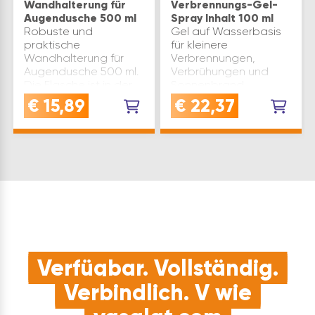
Wandhalterung für
Verbrennungs-Gel-
Augendusche 500 ml
Spray Inhalt 100 ml
Robuste und
Gel auf Wasserbasis
praktische
für kleinere
Wandhalterung für
Verbrennungen,
Augendusche 500 ml.
Verbrühungen und
Die Flasche ist in der
Sonnenbrand.
Wandhalterung
Fungiert als
€
15,89
€
22,37
arretiert und öffnet
vorübergehende,
sich automatisch,
schützende Barriere,
wenn man sie aus der
die die Haut kühlt und
Halterung dreht – die
beruhigt und damit
Augenspülun…
den Schmerz lindert.
Einfac…
Verfügbar. Vollständig.
Verbindlich. V wie