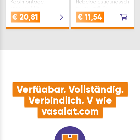
Kopfmontage,
Hebelbefestigungsschrau
geeignet für
ist speziell für
Bandseite oder
Dormakaba
€
20,81
€
11,54
Bandgegenseite,
Türschließer der Serien
ideal für universelle
TS 91, TS 92, TS 93 und
Anwendungen in der
TS 98 G-N
TürtechnikQUALITÄT:
entwickeltROBUST &
Diese Gleitschiene
ZUVERLÄSSIG:
GS-H ohne Festst…
hergestellt aus
langlebigen
Materialie…
Verfügbar. Vollständig.
Verbindlich. V wie
vasalat.com