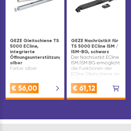
GEZE Gleitschiene TS
GEZE Nachrüstkit für
5000 ECline,
TS 5000 ECline ISM /
integrierte
ISM-BG, schwarz
Öffnungsunterstützung,
Der Nachrüstkit ECline
silber
ISM/ISM BG ermöglicht
Farbe: silber
die Funktionen der
ECline Gleitschiene an
2-flg. Türsystemen.
Mittels der integrierten
€
56,00
€
61,12
Öffnungsunterstützung
wird das vom Nutzer
aufzubringende
Öffnungs…