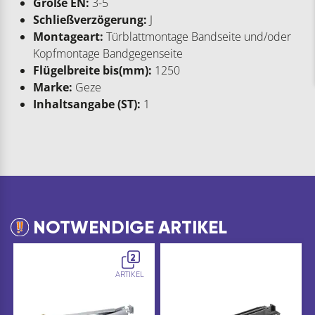
Größe EN:
3-5
Schließverzögerung:
J
Montageart:
Türblattmontage Bandseite und/oder
Kopfmontage Bandgegenseite
Flügelbreite bis(mm):
1250
Marke:
Geze
Inhaltsangabe (ST):
1
NOTWENDIGE ARTIKEL
2
ARTIKEL