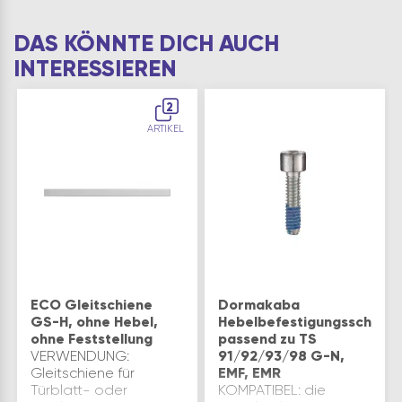
DAS KÖNNTE DICH AUCH
INTERESSIEREN
2
ARTIKEL
ECO Gleitschiene
Dormakaba
GS-H, ohne Hebel,
Hebelbefestigungsschrau
ohne Feststellung
passend zu TS
VERWENDUNG:
91/92/93/98 G-N,
Gleitschiene für
EMF, EMR
Türblatt- oder
KOMPATIBEL: die