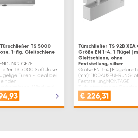
Türschließer TS 5000
Türschließer TS 92B XEA 
ose, 1-flg. Gleitschiene
Größe EN 1-4, 1 Flügel | m
Gleitschiene, ohne
ENDUNG: GEZE
Feststellung, silber
hließer TS 5000 Softclose
Größe EN: 1-4 | Flügelbreit
flügelige Türen - ideal bei
(mm): 1100AUSFÜHRUNG: o
elnden
FeststellungMONTAGE:
verhältnissen, Wind und
Türblattmontage Bandsei
r leises, sicheres
Kopfmontage
94,93
€
226,31
eßenINNOVATIV:
BandgegenseiteMit
ließer mit einstellbare…
Gleitschiene, 1-FlügeligFa
silber