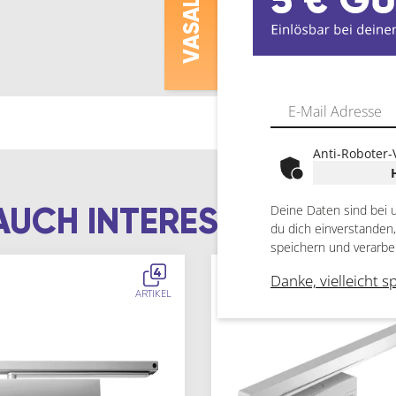
ASALAT
V
Anti-Roboter-
AUCH INTERESSIEREN
Deine Daten sind bei 
du dich einverstanden
speichern und verarbe
4
Danke, vielleicht s
ARTIKEL