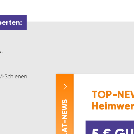
perten:
s.
SM-Schienen
TOP-NEW
-NEWS
Heimwer