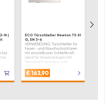
DORM
92
G-N |
ECO Türschließer Newton TS 61
Gleit
it
G, EN 3-6
DIN E
VERWENDUNG: Türschließer für
Kennz
Feuer- und Rauchschutztüren
Desig
e bis
mit einstellbarer Schließkraft,
Öffnu
hne
ideal für Anwendungen mit
Türöf
Hebelmechanismus und
1105S
te,
verdeckter Montage in der
zwei 
TürtechnikQUALITÄT: Dieser
€
163,90
€
2
Türschli…
rbe: