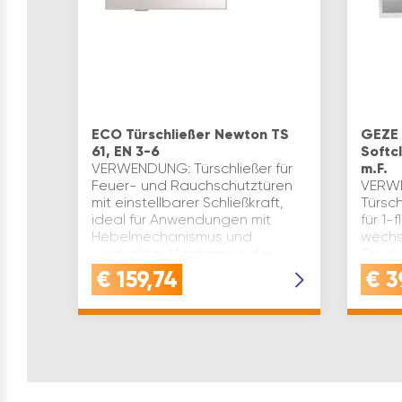
ECO Türschließer Newton TS
GEZE 
61, EN 3-6
Softcl
VERWENDUNG: Türschließer für
m.F.
Feuer- und Rauchschutztüren
VERW
mit einstellbarer Schließkraft,
Türsc
ideal für Anwendungen mit
für 1-
Hebelmechanismus und
wechs
verdeckter Montage in der
Druck
TürtechnikQUALITÄT: Dieser
Sog fü
€
159,74
€
3
Türschli…
Schli
Türsch