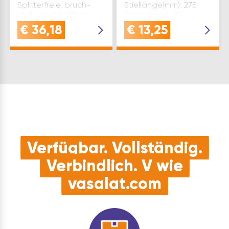
Splitterfreie, bruch-
Stiellänge(mm): 275
und verschleißfeste
Kopf ø(mm): 40
Polyamid-Köpfe, 75
Material Stiel: Hickory
€
36,18
€
13,25
Shore D, getestet bis
Marke: Halder
-20° C,
Inhaltsangabe (ST): 1
Hammerschlagsilber
pulverbeschichtet.
GS-geprüft. Gewich…
Verfügbar. Vollständig.
Verbindlich. V wie
vasalat.com