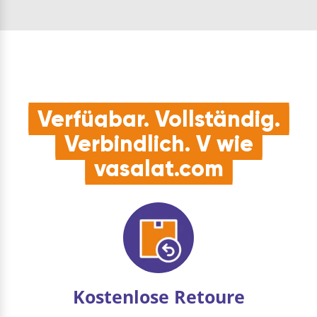
Einsatz im Freien mit
neongelb oder
Beanie Komfort,
Schwarz mit Refl…
Wintermütze Funktion
und Kopfbedeckung
EffektQUALITÄT:
Herges…
Verfügbar. Vollständig.
Verbindlich. V wie
vasalat.com
Kostenlose Retoure