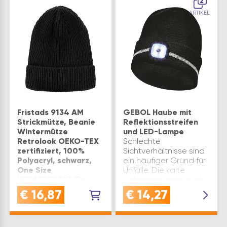
2
ARTIKEL
Fristads 9134 AM
GEBOL Haube mit
Strickmütze, Beanie
Reflektionsstreifen
Wintermütze
und LED-Lampe
Retrolook OEKO-TEX
Schlechte
zertifiziert, 100%
Sichtverhältnisse sind
Polyacryl, schwarz,
ein häufiger Grund für
One Size
Unfälle. Die kalte
VERWENDUNG: Die
Jahreszeit geht auch
Strickmütze bietet
einher mit kurzen
€
16,87
€
14,27
Schutz und Wärme für
Tagen, Nebel und
den Kopf bei kaltem
verminderter SichtDie
Wetter, ideal für den
LED-Hauben in