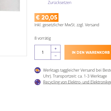
Zurücksetzen
€
20,05
Inkl. gesetzlicher MwSt.
zzgl.
Versand
8 vorrätig
Flächenspachtel
IN DEN WARENKORB
(
Japanspachtel
)
Werktags taggleicher Versand bei Best
aus
Uhr). Transportzeit: ca. 1-3 Werktage
Bandstahl
Recycling von Elektro- und Elektronikg
mit
Griffleiste
Menge