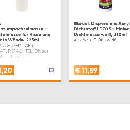
o
Illbruck Dispersions Acryl
aturspachtelmasse –
Dichtstoff LD703 – Maler
telmasse für Risse und
Dichtmasse weiß, 310ml
r in Wände, 225ml
Auswahl: 310ml weiß
AUCHSFERTIGER
ATURSPACHTEL: Dieser
el ist sofort
zbereit, bietet hohe
aft und eignet sich ideal
3,20
€
11,59
usbessern von Rissen und
rn in Wänden und
nLEICHTE BEARBEIT…