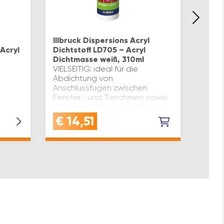
Adler
(Spac
Illbruck Dispersions Acryl
und 
 Acryl
Dichtstoff LD705 – Acryl
Inhal
Dichtmasse weiß, 310ml
VIELSEITIG: ideal für die
Abdichtung von
Anschlussfugen zwischen
Fenster- und Türrahmen sowie
Mauerwerk, Rissen und Fugen
an verschiedenen Materialien
€
14,51
€
3
wie Beton, Porenbeton, Stein,
Putz und HolzABD…