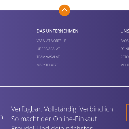
DAS UNTERNEHMEN
UNS
VASALAT-VORTEILE
FAQS
ÜBER VASALAT
DEIN
TEAM VASALAT
RETO
MARKTPLÄTZE
MEHR
Verfügbar. Vollständig. Verbindlich.
So macht der Online-Einkauf
Freude! Und dein nächstes