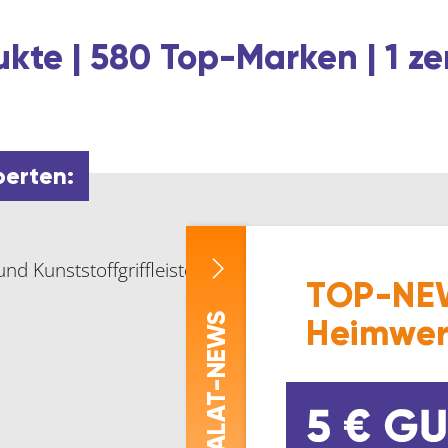
kte | 580 Top-Marken | 1 ze
perten:
nd Kunststoffgriffleiste.
TOP-NEW
-NEWS
Heimwer
ASALAT