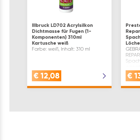
Illbruck LD702 Acrylsilkon
Prest
Dichtmasse für Fugen (1-
Repar
Komponenten) 310ml
Spach
Kartusche weiß
Löche
Farbe: weiß, Inhalt: 310 ml
GEBR
REPAR
Spacht
einsat
Füllkr
€
12,08
€
1
zum A
Löche
Decke