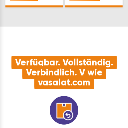
Radtypen
auch große
Einstellplätze: 4
Bremsscheiben nicht
Länge(mm): 1200
am Ständer
Radbreite(mm): bis 53
streifen.Erweiterbares
Material: Stahl
Ständersys…
Oberfläch…
Verfügbar. Vollständig.
Verbindlich. V wie
vasalat.com