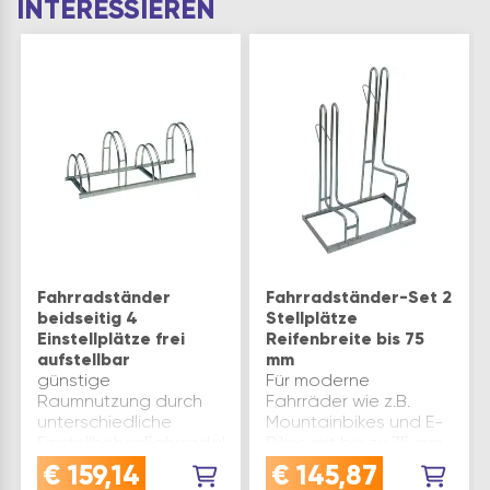
INTERESSIEREN
Fahrradständer
Fahrradständer-Set 2
beidseitig 4
Stellplätze
Einstellplätze frei
Reifenbreite bis 75
aufstellbar
mm
günstige
Für moderne
Raumnutzung durch
Fahrräder wie z.B.
unterschiedliche
Mountainbikes und E-
EinstellhöhenFahrradabstand
Bikes mit bis zu 75 mm
ca. 360 mmfür alle
Reifenbreite. Die Bügel
€
159,14
€
145,87
handelsüblichen
sind so tailliert, dass