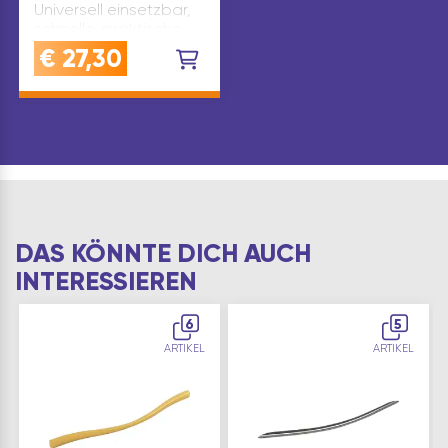
Universell einsetzbar,
schnelle, praktische
und hoch-wirksame
€
27,30
Reinigungstücher,
raue Oberfläche für
noch stärkere
Reinigungswirkungzur
Reinigung von
Werkzeugen und
Oberflächen, auch für
Hände geeig…
DAS KÖNNTE DICH AUCH
INTERESSIEREN
6
5
ARTIKEL
ARTIKEL