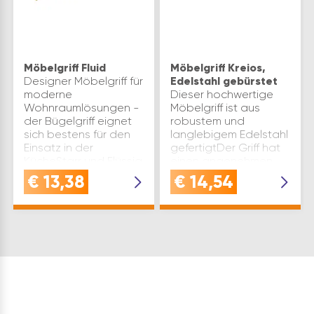
Möbelgriff Fluid
Möbelgriff Kreios,
Designer Möbelgriff für
Edelstahl gebürstet
moderne
Dieser hochwertige
Wohnraumlösungen -
Möbelgriff ist aus
der Bügelgriff eignet
robustem und
sich bestens für den
langlebigem Edelstahl
Einsatz in der
gefertigtDer Griff hat
KücheStarr und Flüssig
einen angenehmen
ist das Motto bei
Griffkomfort der ein
€
13,38
€
14,54
diesem schönen
bequemes Öffnen und
Bügelgriff- die Enden
Schließen von
des Griffs…
Schranktüren und
Schubladen s…