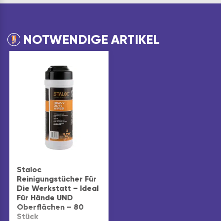
NOTWENDIGE ARTIKEL
Staloc
Reinigungstücher Für
Die Werkstatt – Ideal
Für Hände UND
Oberflächen – 80
Stück