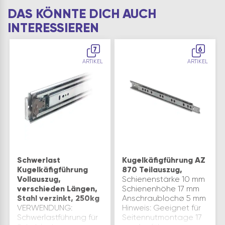
DAS KÖNNTE DICH AUCH
INTERESSIEREN
7
6
ARTIKEL
ARTIKEL
Schwerlast
Kugelkäfigführung AZ
Kugelkäfigführung
870 Teilauszug,
Vollauszug,
Schienenstärke 10 mm
verschieden Längen,
Schienenhöhe 17 mm
Stahl verzinkt, 250kg
Anschraublochø 5 mm
VERWENDUNG:
Hinweis: Geeignet für
Schwerlastführung für
Seitennutmontage 17