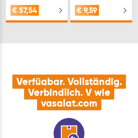
Schubladen,
mm Ausführung:
Maschinen- und
Teilauszug
€
57,54
€
9,59
Industrieanwendungen
Auszugsverlust(mm): 76
mit hoher
Tragkraft(kg): 8 Type:
BelastungQUALITÄT:
AZ 870
Gefertigt aus
Schienenlänge(mm…
verzinktem Stahl,
robust und langlebig
für den
DauereinsatzVORTEIL:
Voll…
Verfügbar. Vollständig.
Verbindlich. V wie
vasalat.com