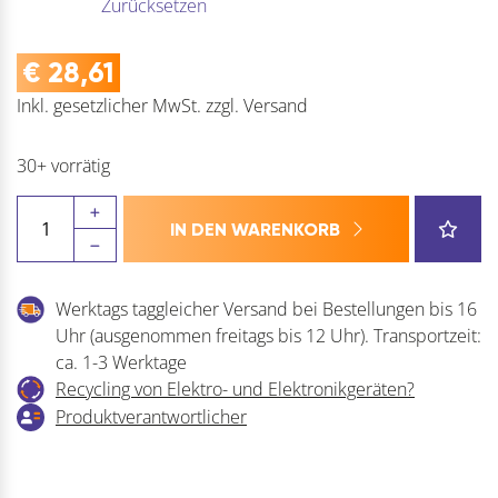
Zurücksetzen
€
28,61
Inkl. gesetzlicher MwSt.
zzgl.
Versand
30+ vorrätig
Führungssystem
IN DEN WARENKORB
L46199
Kugel-
Vollauszug
Werktags taggleicher Versand bei Bestellungen bis 16
m.
Uhr (ausgenommen freitags bis 12 Uhr). Transportzeit:
integr.
ca. 1-3 Werktage
Dämpfung
Recycling von Elektro- und Elektronikgeräten?
40kg
Produktverantwortlicher
Menge