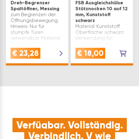
Dreh-Begrenzer
FSB Ausgleichshülse
Spaltöffner, Messing
Stütznocken 10 auf 12
zum Begrenzen der
mm, Kunststoff
Öffnungsbewegung
schwarz
Hinweis: Nur für
Material: Kunststoff
stumpfe Türen
Oberfläche: schwarz
verwendbar. Material:
Verwendung für:
Messing Oberfläche:
Fenstergriffe mit
poliert Inhaltsangabe
Stütznocken
€
23,28
€
18,00
(ST): 1
Ausführung: von
Durchmesser 10 mm
auf 12 mm Marke: FSB
Inhaltsangabe (PAA):
10
Verfügbar. Vollständig.
Verbindlich. V wie