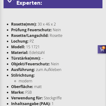
Experten:
Rosette(mm):
30 x 46 x 2
Prüfung Feuerschutz:
Nein
Rosette/Langschild:
Rosette
Lochung:
PZ
Modell:
15 1721
0
Material:
Edelstahl
Türstärke(mm):
–
Objekt/Feuerschutz:
Nein
Ausführung:
zum Aufkleben
Stilrichtung:
modern
Oberfläche:
matt
Marke:
FSB
Verwendung für:
Steckgriffe
Inhaltsangabe (PAA):
1