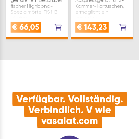
gerissenem Beton.Der
Auspressgerät für 2-
fischer Highbond-
Kammer-Kartuschen,
Spezialmörtel FIS HB
ermöglicht ein
ist eine
schnelles,
Systemkomponente
ermüdungsfreies
€
66,05
€
143,23
des fischer Highbond-
Arbeiten. Hinweis:Für T
Systems FHB II zur
und S Kartuschen.
Befestigung höchster
Nicht für C Kartuschen.
Lasten in
Material: Kunststoff
ungerissenem und
Marke: Fischer V…
geriss…
Verfügbar. Vollständig.
Verbindlich. V wie
vasalat.com