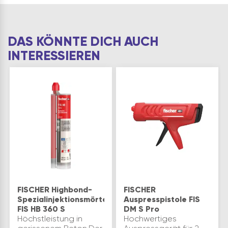
für Mauerwerk (Voll…
DAS KÖNNTE DICH AUCH
INTERESSIEREN
FISCHER Highbond-
FISCHER
Spezialinjektionsmörtel
Auspresspistole FIS
FIS HB 360 S
DM S Pro
Höchstleistung in
Hochwertiges