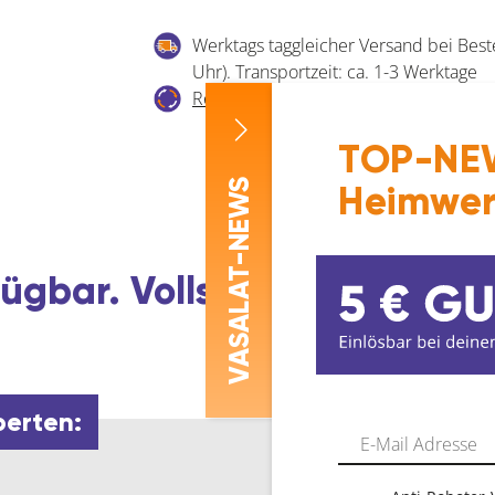
plus
Werktags taggleicher Versand bei Best
Bolzenanker
Uhr). Transportzeit: ca. 1-3 Werktage
verzinkt-
Recycling von Elektro- und Elektronikg
blau
mit
TOP-NEW
Bewertung
Menge
-NEWS
Heimwer
ASALAT
ügbar. Vollständig. Verbind
V
perten: