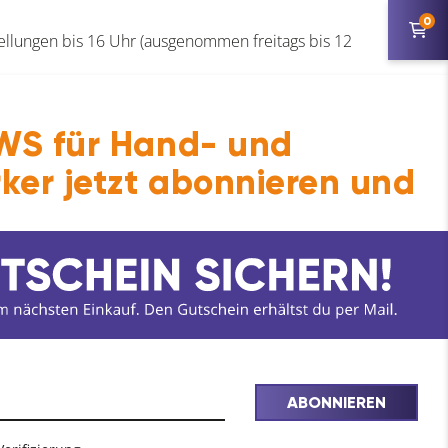
0
ellungen bis 16 Uhr (ausgenommen freitags bis 12
eräten?
Produktverantwortlicher
S für Hand- und
ker jetzt abonnieren und
lich.
<<<
ABONNIEREN