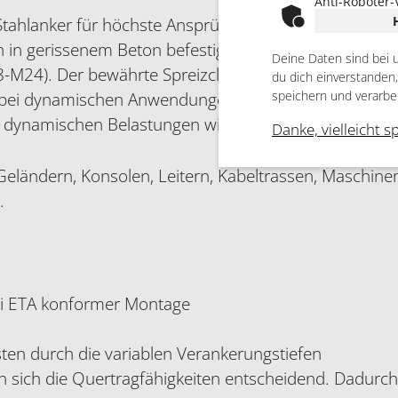
Anti-Roboter-
er Stahlanker für höchste Ansprüche mit hohen Quertr
in gerissenem Beton befestigt. Der FAZ II Plus kann
Deine Daten sind bei 
-M24). Der bewährte Spreizclip leitet die Lasten siche
du dich einverstanden
 bei dynamischen Anwendungen. Ideal ist der Stahlank
speichern und verarbe
ei dynamischen Belastungen wie Hebebühnen, Förde
Danke, vielleicht s
Geländern, Konsolen, Leitern, Kabeltrassen, Maschine
.
i ETA konformer Montage
ten durch die variablen Verankerungstiefen
n sich die Quertragfähigkeiten entscheidend. Dadurc