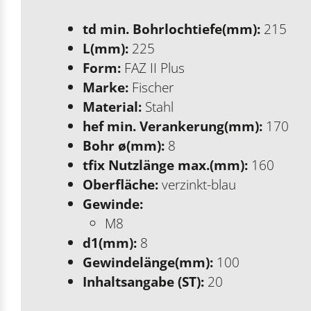
td min. Bohrlochtiefe(mm):
215
L(mm):
225
Form:
FAZ II Plus
Marke:
Fischer
Material:
Stahl
hef min. Verankerung(mm):
170
Bohr ø(mm):
8
tfix Nutzlänge max.(mm):
160
Oberfläche:
verzinkt-blau
Gewinde:
M8
d1(mm):
8
Gewindelänge(mm):
100
Inhaltsangabe (ST):
20