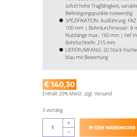
sofort hohe Tragfähigkeit, variab
Befestigungspunkte notwendig
SPEZIFIKATION: Ausführung: FAZ
100 mm | Bohrdurchmesser: 8 m
Nutzlänge max.: 160 mm | hef m
Bohrlochtiefe: 215 mm
LIEFERUMFANG: 20 Stück Fischer 
blau mit Bewertung
€
140,30
Enthält 20% MwSt.
zzgl.
Versand
3 vorrätig
FISCHER
IN DEN WARENKORB
FAZ
II