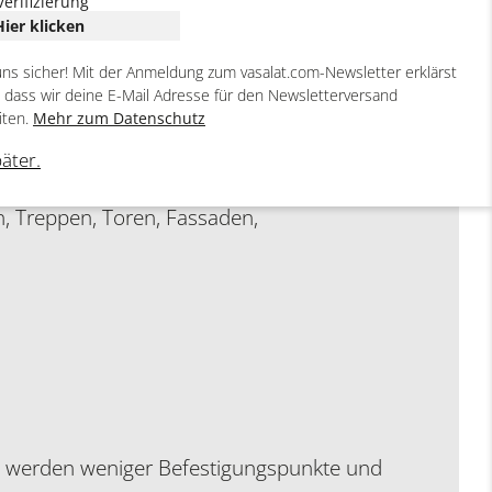
Verifizierung
agfähigkeiten und breitem Anwendungsfeld.
Hier klicken
 durch
Wegfall der Bohrlochreinigung
uns sicher! Mit der Anmeldung zum vasalat.com-Newsletter erklärst
r in den Beton ein und ermöglicht eine
, dass wir deine E-Mail Adresse für den Newsletterversand
er beispielsweise für die Verankerung von
iten.
Mehr zum Datenschutz
rbändern und Pumpen.
päter.
n, Treppen, Toren, Fassaden,
h werden weniger Befestigungspunkte und