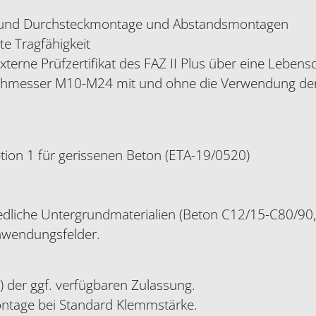
Vor- und Durchsteckmontage und Abstandsmontagen
te Tragfähigkeit
xterne Prüfzertifikat des FAZ II Plus über eine Leben
rchmesser M10-M24 mit und ohne die Verwendung der
ion 1 für gerissenen Beton (ETA-19/0520)
edliche Untergrundmaterialien (Beton C12/15-C80/90, 
nwendungsfelder.
c.) der ggf. verfügbaren Zulassung.
ontage bei Standard Klemmstärke.