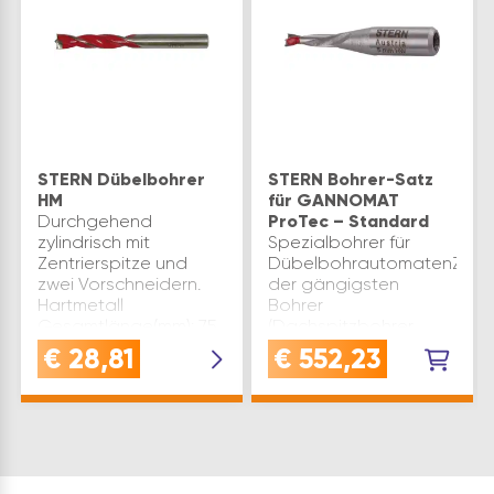
STERN Dübelbohrer
STERN Bohrer-Satz
HM
für GANNOMAT
Durchgehend
ProTec – Standard
zylindrisch mit
Spezialbohrer für
Zentrierspitze und
DübelbohrautomatenZusa
zwei Vorschneidern.
der gängigsten
Hartmetall
Bohrer
Gesamtlänge(mm): 75
(Dachspitzbohrer,
Material: HM Bohrer
Dübelbohrer sowie
€
28,81
€
552,23
ø(mm): 5 Marke: Stern
Beschlagbohrer)Schaft
Aufnahme:
mit Abflachung und
Zylinderschaft
Stellschraube 10 x 26
Inhaltsangabe (ST): 1
mmSTERN Bohrer-Satz
21-…