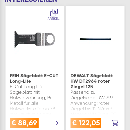
4
ARTIKEL
FEIN Sägeblatt E-CUT
DEWALT Sägeblatt
Long-Life
HW DT2964 roter
E-Cut Long Life
Ziegel 12N
Sägeblatt mit
Passend zu
Holzverzahnung, Bi-
Ziegelsäge DW 393.
Metall für alle
Anwendung: roter
Holzwerkstoffe bis 78
Ziegel bis 12 N/mm²
mm, auch mit Nägel.
Material: HM Type: DT
Für Gipskarton,
2964 Marke: Dewalt
€
88,69
€
122,05
Kunststoffe sowie GFK.
Inhaltsangabe (ST): 1