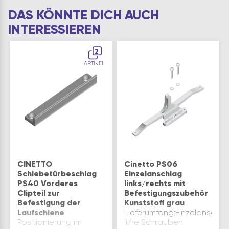
DAS KÖNNTE DICH AUCH
INTERESSIEREN
2
ARTIKEL
CINETTO
Cinetto PS06
Schiebetürbeschlag
Einzelanschlag
PS40 Vorderes
links/rechts mit
Clipteil zur
Befestigungszubehör
Befestigung der
Kunststoff grau
Laufschiene
Lieferumfang:Einzelanschla
Positionierung im
li/re Schrauben