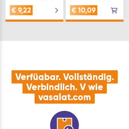
Abstand von 500 mm
Material: Kunststoff
Befestigungsart:
Type: PS06
€
9,22
€
10,09
Schrauben Material:
Oberfläche: grau
Kunststoff Type: PS40
Produktart:
Oberfläche: schwarz
Möbelbeschlag Marke:
Produktart:
Cinetto Werksnummer:
Möbelbeschlag Marke:
PS06FS8B01
Cinetto Werksnummer:
Frontgewicht max.(kg):
PS40AS9002
40 50 Frontmater…
Frontgewicht max…
Verfügbar. Vollständig.
Verbindlich. V wie
vasalat.com