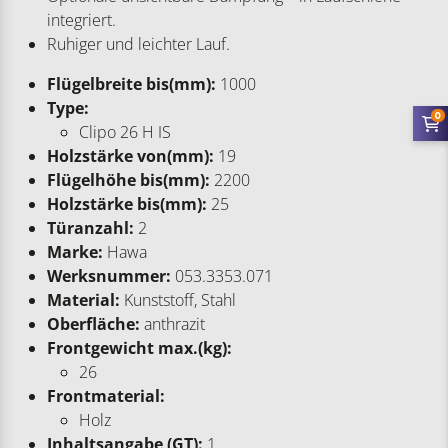
integriert.
Ruhiger und leichter Lauf.
Flügelbreite bis(mm):
1000
Type:
0
Clipo 26 H IS
Holzstärke von(mm):
19
Flügelhöhe bis(mm):
2200
Holzstärke bis(mm):
25
Türanzahl:
2
Marke:
Hawa
Werksnummer:
053.3353.071
Material:
Kunststoff, Stahl
Oberfläche:
anthrazit
Frontgewicht max.(kg):
26
Frontmaterial:
Holz
Inhaltsangabe (GT):
1