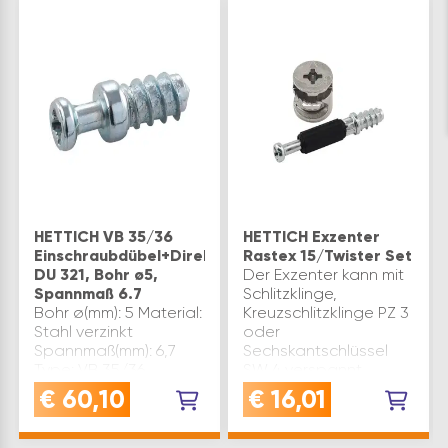
HETTICH VB 35/36
HETTICH Exzenter
Einschraubdübel+Direktgewinde
Rastex 15/Twister Set
DU 321, Bohr ø5,
Der Exzenter kann mit
Spannmaß 6.7
Schlitzklinge,
Bohr ø(mm): 5 Material:
Kreuzschlitzklinge PZ 3
Stahl verzinkt
oder
Spannmaß(mm): 6,7
Sechskantschlüssel
Type: VB 35/36
SW 4 verspannt
Werksnummer: 74688
werdenDer
€
60,10
€
16,01
Marke: Hettich
Abdeckrand verdeckt
Inhaltsangabe (ST):
unsaubere
200
Bohrungen, eine