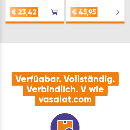
L x B x H(mm): 54 x 13,6
verwendbar Optimal
x 12 Marke: Italiana
in Kombination mit
€
23,42
€
45,95
Ferramenta Farbe:
Klappenband Kimana
Schwarz
verwendbar Lichte
Inhaltsangabe (ST): 12
Korpushöhe 218 mm
Hinweis:Frontbefestigung…
Verfügbar. Vollständig.
Verbindlich. V wie
vasalat.com