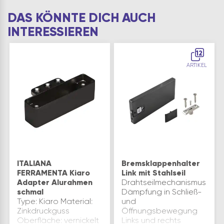
DAS KÖNNTE DICH AUCH
INTERESSIEREN
12
ARTIKEL
ITALIANA
Bremsklappenhalter
FERRAMENTA Kiaro
Link mit Stahlseil
Adapter Alurahmen
Drahtseilmechanismus
schmal
Dämpfung in Schließ-
Type: Kiaro Material:
und
Zinkdruckguss
Öffnungsbewegung
Oberfläche: vernickelt
Links und rechts