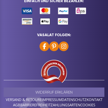
EINFACH UND SICHER BEZAHLEN:
VASALAT FOLGEN:
WIDERRUF ERKLÄREN
VERSAND & RETOURE
IMPRESSUM
DATENSCHUTZ
KONTAKT
AGB
BARRIEREFREIHEIT
ZAHLUNGSARTEN
COOKIES