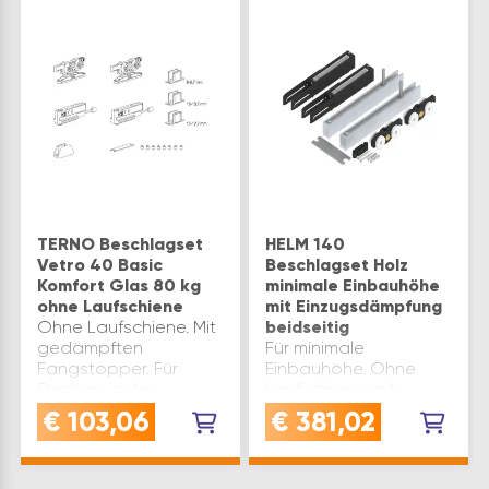
TERNO Beschlagset
HELM 140
Vetro 40 Basic
Beschlagset Holz
Komfort Glas 80 kg
minimale Einbauhöhe
ohne Laufschiene
mit Einzugsdämpfung
Ohne Laufschiene. Mit
beidseitig
gedämpften
Für minimale
Fangstopper. Für
Einbauhöhe. Ohne
Decken- oder
Laufschiene, mit
Wandmontage.
Einzugsdämpfung
€
103,06
€
381,02
Lieferumfang:2
beidseitig.
Rollapparate mit
Lieferumfang:2
Tragflansch2
Rollapparate2 Alu-