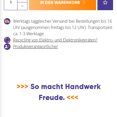
IN DEN WARENKORB
Beschlagschachtel
für
UNICO
Werktags taggleicher Versand bei Bestellungen bis 16
bis
Uhr (ausgenommen freitags bis 12 Uhr). Transportzeit:
100
ca. 1-3 Werktage
kg
Recycling von Elektro- und Elektronikgeräten?
Menge
Produktverantwortlicher
>>>
So macht Handwerk
Freude.
<<<