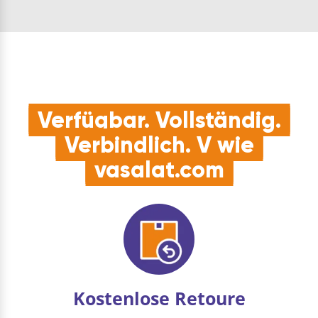
Fangstopper mit
Tragprofile ME2
Dämpfung1
Einzugsdämpfungen1
Bodenführung3
Bodenführung
Bodenführungeinsätze1
spielfrei1
Einstellschlüs…
Einstellschlüssel Type:
HELM 1…
Verfügbar. Vollständig.
Verbindlich. V wie
vasalat.com
Kostenlose Retoure