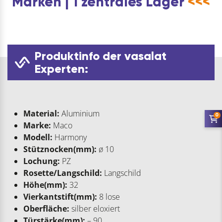
Marken | 1 zentrales Lager
<<<
Produktinfo der vasalat
Experten:
Material:
Aluminium
0
Marke:
Maco
Modell:
Harmony
Stütznocken(mm):
ø 10
Lochung:
PZ
Rosette/Langschild:
Langschild
Höhe(mm):
32
Vierkantstift(mm):
8 lose
Oberfläche:
silber eloxiert
Türstärke(mm):
– 90