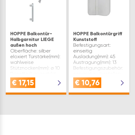
HOPPE Balkontür-
HOPPE Balkontürgriff
Halbgarnitur LIEGE
Kunststoff
außen hoch
Befestigungsart:
Oberfläche: silber
einseitig
eloxiert Türstärke(mm):
Ausladung(mm): 45
wahlweise
Austragung(mm): 13
Stütznocken(mm): ø 10
Befestigungszubehör:
Rosette/Langschild:
separat zu bestellen
Rosette Modell: LIÈGE
Gesamtlänge(mm): 70
€
17,15
€
10,76
Rosettenbreite: 29
Lochmittelabstand(mm):
Lochung: PZ Marke:
48 Material: Kunststoff
Hoppe
Oberfläche: weiß
Befestigungszubehör:
Ausführ…
separat zu best…