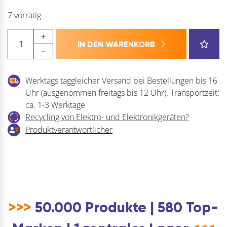
7 vorrätig
Drückerhalbgt.
IN DEN WARENKORB
HARMONY
-
nieder,
Werktags taggleicher Versand bei Bestellungen bis 16
LS
Uhr (ausgenommen freitags bis 12 Uhr). Transportzeit:
PZ92,
ca. 1-3 Werktage
TS
Recycling von Elektro- und Elektronikgeräten?
-
Produktverantwortlicher
90
mm,
ohne
Kzs.,
silber
Menge
>>>
50.000 Produkte | 580 Top-