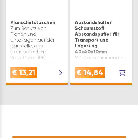
Planschutztaschen
Abstandshalter
Zum Schutz von
Schaumstoff
Plänen und
Abstandspuffer für
Unterlagen auf der
Transport und
Baustelle, aus
Lagerung
transparentem
40x40x10mm
Polyethylen (PE),
Mit stossdämmender,
reißfest, wasserdicht
schützender Wirkung.
und wetterfest. Größe:
Verhindern z.B.
€
13,21
€
14,84
A 3 (320 x 440 mm)
Schäden bei der
Inhaltsangabe (ST): 1
Lagerung und dem
Transport schwerer
Produkte.Als Stanzteil
auf einer Rolle,
einseitig
selbstklebend, mit
Papierabdeckung. Kl…