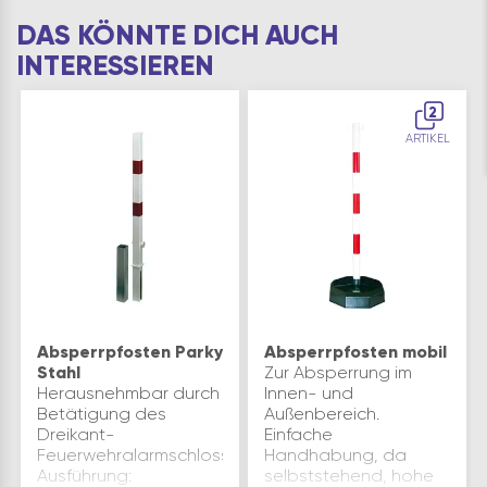
DAS KÖNNTE DICH AUCH
INTERESSIEREN
2
ARTIKEL
Absperrpfosten Parky
Absperrpfosten mobil
Stahl
Zur Absperrung im
Herausnehmbar durch
Innen- und
Betätigung des
Außenbereich.
Dreikant-
Einfache
Feuerwehralarmschlosses.
Handhabung, da
Ausführung:
selbststehend, hohe