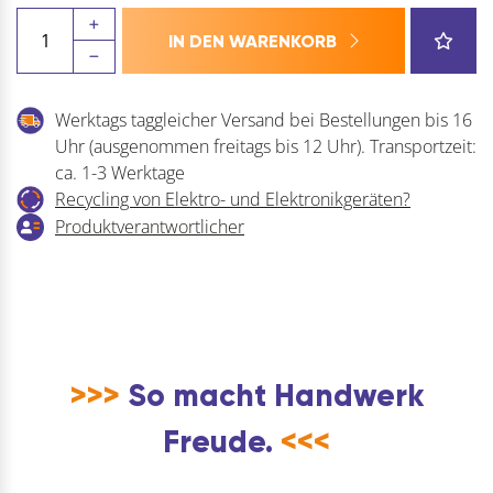
Drehteller
IN DEN WARENKORB
Drehplatte
Superciak
ø
Werktags taggleicher Versand bei Bestellungen bis 16
448mm
Uhr (ausgenommen freitags bis 12 Uhr). Transportzeit:
zum
ca. 1-3 Werktage
Drehen
Recycling von Elektro- und Elektronikgeräten?
und
Produktverantwortlicher
Ausrichten,
Alu
schwarz
Menge
>>>
So macht Handwerk
Freude.
<<<