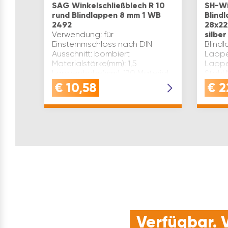
SAG Winkelschließblech R 10
SH-Wi
rund Blindlappen 8 mm 1 WB
Blind
2492
28x22
Verwendung: für
silber
Einstemmschloss nach DIN
Blind
Ausschnitt: bombiert
Lappe
Materialstärke(mm): 1,5
Lappe
Lappenhöhe(mm): 170 Material:
Stahl 
Nickel Blindlappenbreite(mm): 8
Verwe
€
10,58
€
2
Lappenbreite(mm): 20
Einst
Radius(mm): 10 Marke: SAG Fa…
NORM 
verzin
Verfügbar. V