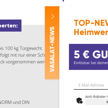
TOP-NEW
perten:
-NEWS
Heimwer
bis 100 kg Türgewicht.
ASALAT
folgt mit nur einer Schraube
tock vorgenommen werden.
V
Anti-Roboter-
ÖNORM und DIN