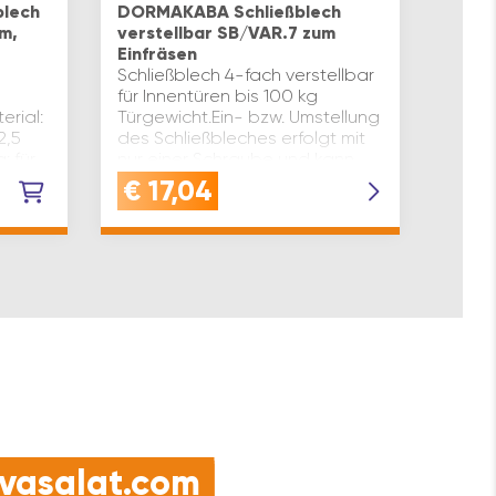
blech
DORMAKABA Schließblech
rund,
m,
verstellbar SB/VAR.7 zum
mit g
Einfräsen
Sicht
Schließblech 4-fach verstellbar
Eins
für Innentüren bis 100 kg
und D
rial:
Türgewicht.Ein- bzw. Umstellung
abge
2,5
des Schließbleches erfolgt mit
Blind
: für
nur einer Schraube und kann
Lappe
-
bequem vor Ort direkt am
€
17,04
€
1
Lappe
t
Türstock vorgenommen we…
Stahl
e vasalat.com