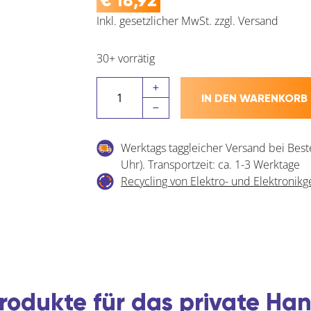
€
18,92
Inkl. gesetzlicher MwSt.
zzgl.
Versand
30+ vorrätig
DORMAKABA
IN DEN WARENKORB
Schließblech
verstellbar
SB/VAR.ST
Werktags taggleicher Versand bei Best
zum
Uhr). Transportzeit: ca. 1-3 Werktage
Einfräsen
Recycling von Elektro- und Elektronikg
Menge
rodukte für das private H