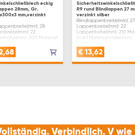
nkelschließblech eckig
Sicherheitswinkelschließ
lappen 28mm, Gr.
R9 rund Blindlappen 27 m
x300x3 mm,verzinkt
verzinkt silber
Blindlappenbreite(mm): 27
lappenbreite(mm): 28
Lappenbreite(mm): 22
nbreite(mm): 22
Lappenhöhe(mm): 210 Mate
nhöhe(mm): 300 Material:
Stahl Materialstärke(mm): 
Materialstärke(mm): 3
Radius(mm): 9 Verwendung
ndung: für
Einstemmschloss nach Ö
2,68
€
13,62
emmschloss nach Ö-
NORM Oberfläche: verzink
und DIN Oberfläche:
Inhaltsanga…
kt Inhaltsangabe (ST):…
ollständig. Verbindlich. V wi