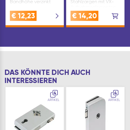
Bandhöhe verzinkt
Stahlzargen mit VX-
Aufnahmeelementen
Material: Stahl
€
12,23
€
14,20
Bandhöhe(mm): 38,5
Ausführung: G 22 – 15
Marke: Simonswerk
Oberfläche: verzinkt
Inhaltsangabe (ST): 1
DAS KÖNNTE DICH AUCH
INTERESSIEREN
4
4
ARTIKEL
ARTIKEL