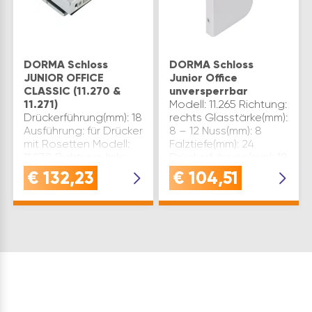
DORMA Schloss
DORMA Schloss
JUNIOR OFFICE
Junior Office
CLASSIC (11.270 &
unversperrbar
11.271)
Modell: 11.265 Richtung:
Drückerführung(mm): 18
rechts Glasstärke(mm):
Ausführung: für Drücker
8 – 12 Nuss(mm): 8
mit Rosetten Modell:
Falztiefe(mm): 24
11.270 Richtung: links
Drückerführung(mm): 18
Glasstärke(mm): 8 – 12
Ausführung: für Drücker
€
132,23
€
104,51
Falztiefe(mm): 24
ohne Rosetten
Material: Aluminium
Material: Aluminium
silber eloxiert
silber eloxiert Marke:
Nuss(mm): 8 Marke:
Do…
Dorm…