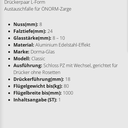
Drückerpaar L-Form
Austauschfalle für ÖNORM-Zarge
Nuss(mm):
8
Falztiefe(mm):
24
Glasstärke(mm):
8 – 10
Material:
Aluminium Edelstahl-Effekt
Marke:
Dorma-Glas
Modell:
Classic
Ausführung:
Schloss PZ mit Wechsel, gerichtet für
Drücker ohne Rosetten
Drückerführung(mm):
18
Flügelgewicht bis(kg):
80
Flügelbreite bis(mm):
1000
Inhaltsangabe (ST):
1