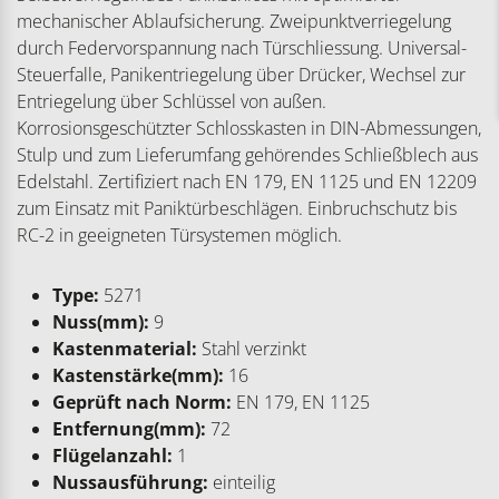
mechanischer Ablaufsicherung. Zweipunktverriegelung
durch Federvorspannung nach Türschliessung. Universal-
Steuerfalle, Panikentriegelung über Drücker, Wechsel zur
Entriegelung über Schlüssel von außen.
Korrosionsgeschützter Schlosskasten in DIN-Abmessungen,
Stulp und zum Lieferumfang gehörendes Schließblech aus
Edelstahl. Zertifiziert nach EN 179, EN 1125 und EN 12209
zum Einsatz mit Paniktürbeschlägen. Einbruchschutz bis
RC-2 in geeigneten Türsystemen möglich.
Type:
5271
Nuss(mm):
9
Kastenmaterial:
Stahl verzinkt
Kastenstärke(mm):
16
Geprüft nach Norm:
EN 179, EN 1125
Entfernung(mm):
72
Flügelanzahl:
1
Nussausführung:
einteilig