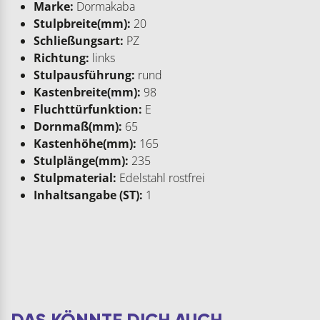
Marke:
Dormakaba
Stulpbreite(mm):
20
Schließungsart:
PZ
Richtung:
links
Stulpausführung:
rund
Kastenbreite(mm):
98
Fluchttürfunktion:
E
Dornmaß(mm):
65
Kastenhöhe(mm):
165
Stulplänge(mm):
235
Stulpmaterial:
Edelstahl rostfrei
Inhaltsangabe (ST):
1