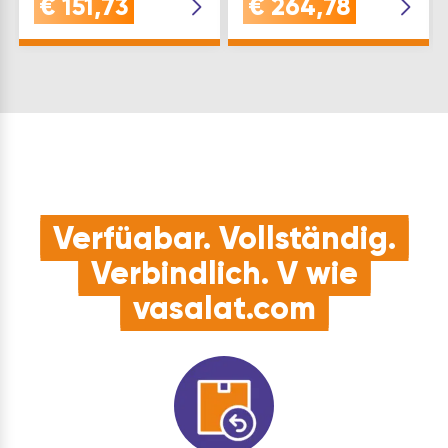
€
151,73
€
264,78
FreigabeQUALITÄT:
Verpackung Die Sets
Stabiles
bestehen aus BKS-
Schlossgehäuse aus
Schlössern bzw.
verzinktem Stahl mit
Mehrfachverriegelungen
hochwertigem…
samt Zubehör wie
Schließblechen,…
Verfügbar. Vollständig.
Verbindlich. V wie
vasalat.com