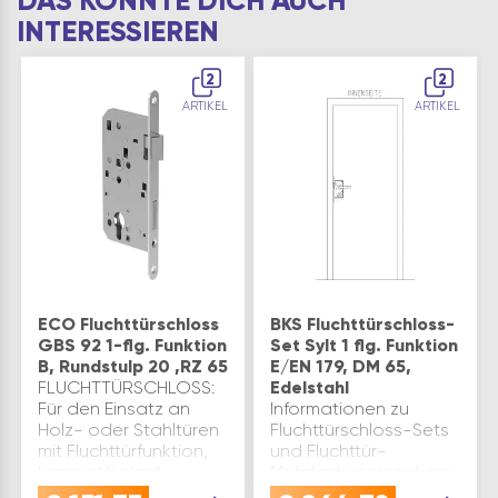
DAS KÖNNTE DICH AUCH
INTERESSIEREN
2
2
ARTIKEL
ARTIKEL
ECO Fluchttürschloss
BKS Fluchttürschloss-
GBS 92 1-flg. Funktion
Set Sylt 1 flg. Funktion
B, Rundstulp 20 ,RZ 65
E/EN 179, DM 65,
FLUCHTTÜRSCHLOSS:
Edelstahl
Für den Einsatz an
Informationen zu
Holz- oder Stahltüren
Fluchttürschloss-Sets
mit Fluchttürfunktion,
und Fluchttür-
kompatibel mit
Mehrfachverriegelung-
Brandschutztüren bei
Sets in System-