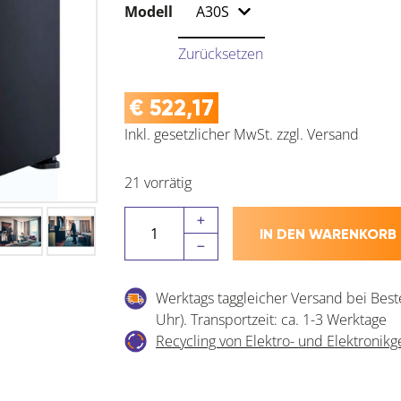
Modell
Zurücksetzen
€
522,17
Inkl. gesetzlicher MwSt.
zzgl.
Versand
21 vorrätig
DOMETIC
IN DEN WARENKORB
Barkühlschrank
HiPro
Alpha
Werktags taggleicher Versand bei Best
mit
Uhr). Transportzeit: ca. 1-3 Werktage
Absorbertechnik
Recycling von Elektro- und Elektronikg
Menge