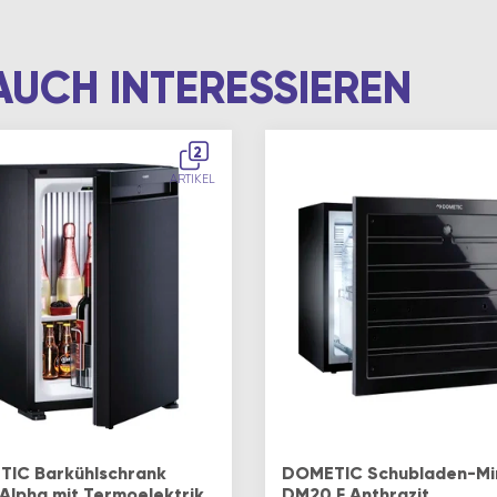
AUCH INTERESSIEREN
2
ARTIKEL
IC Barkühlschrank
DOMETIC Schubladen-Mi
 Alpha mit Termoelektrik
DM20 F Anthrazit