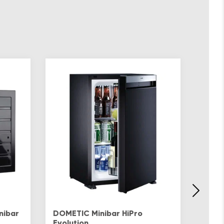
Ersat
Das S
nibar
DOMETIC Minibar HiPro
benöt
Evolution