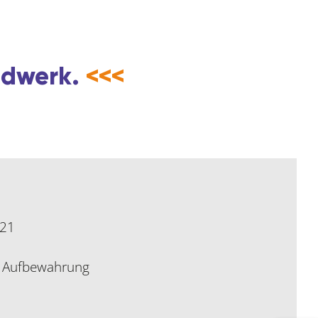
andwerk.
<<<
021
le Aufbewahrung