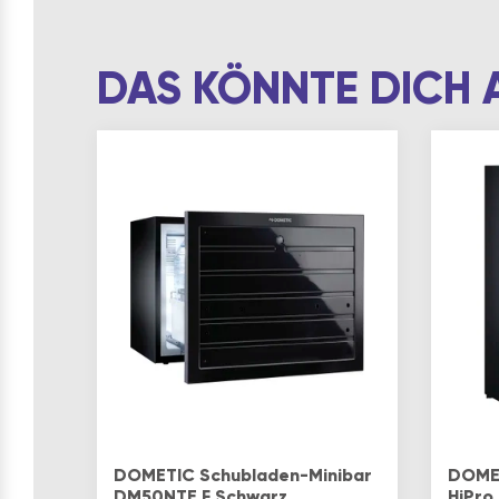
DAS KÖNNTE DICH 
DOMETIC Schubladen-Minibar
DOMET
DM50NTE F Schwarz
HiPro