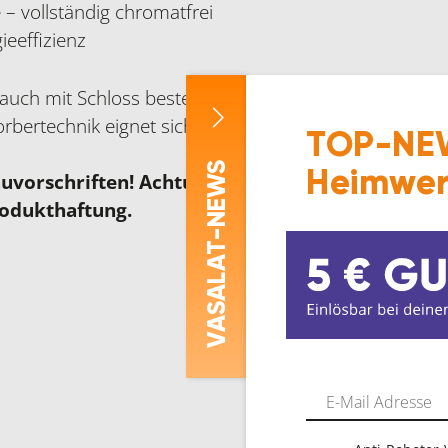
– vollständig chromatfrei
ieeffizienz
auch mit Schloss bestellbar.
orbertechnik eignet sich besonders für den Einsatz im
TOP-NEW
-NEWS
Heimwer
auvorschriften! Achtung: Eine abweichende Insta
rodukthaftung.
ASALAT
V