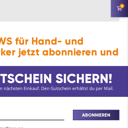
0
 Objekt- und Gewerbebereich (öffentliche
S für Hand- und
ker jetzt abonnieren und
llation vermindert die Kühlleistung
ABONNIEREN