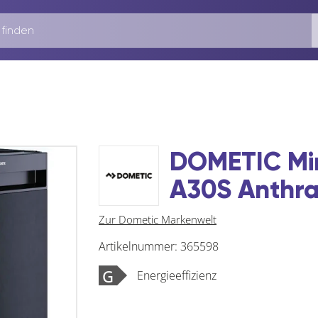
DOMETIC Min
A30S Anthra
Zur Dometic Markenwelt
Artikelnummer:
365598
G
Energieeffizienz