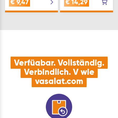
€
9,47
€
14,29
ø(mm): 15 Ausführung:
schmutzunempfindlich.
Radüberstand 1 mm
Max. Druckbelastung:
Feststellung: Nein
40 Kp Material:
Laufräder: weich Rad…
Kunststoff ø(mm): 33
Type: ROLLING STAR …
Verfügbar. Vollständig.
Verbindlich. V wie
vasalat.com