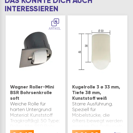
DAS KÖNNTE DICH AUCH
INTERESSIEREN
4
ARTIKEL
Wagner Roller-Mini
Kugelrolle 3 ø 33 mm,
BSR Bohrsenkrolle
Tiefe 38 mm,
soft
Kunststoff weiß
Weiche Rolle für
Starre Ausführung.
harten Untergrund
Speziell für
Material: Kunststoff
Möbelstücke, die
Tragkraft(kg): 50 Type:
öfters bewegt werden
Roller-Mini BSR Bohr
müssen. Die Rollkugeln
ø(mm): 25 Rollen
sind