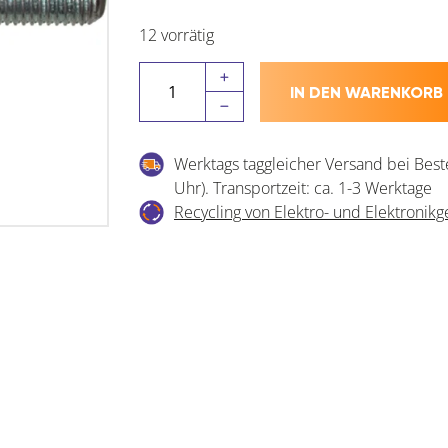
12 vorrätig
Gewindestift
IN DEN WARENKORB
(Gewindebolzen)
Form
A
Werktags taggleicher Versand bei Best
ø
Uhr). Transportzeit: ca. 1-3 Werktage
M
Recycling von Elektro- und Elektronikg
8
x
285
mm
Gewindestange
verzinkt
Menge