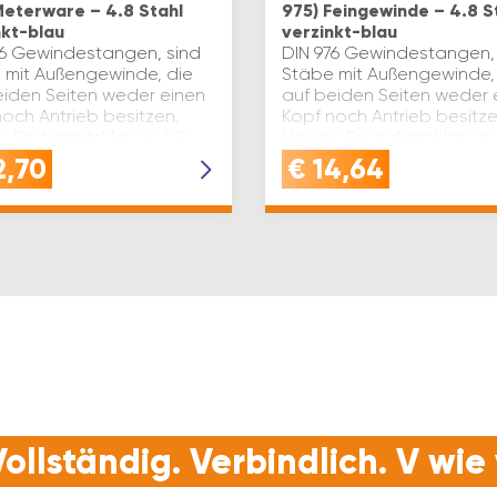
Meterware – 4.8 Stahl
975) Feingewinde – 4.8 S
nkt-blau
verzinkt-blau
76 Gewindestangen, sind
DIN 976 Gewindestangen,
 mit Außengewinde, die
Stäbe mit Außengewinde,
eiden Seiten weder einen
auf beiden Seiten weder 
och Antrieb besitzen.
Kopf noch Antrieb besitze
s:Festigkeitsklasse: 4.8 –
Hinweis:Festigkeitsklasse:
e nach Hersteller. DIN: 976
5.8. Je nach Hersteller. DIN
2,70
€
14,64
: 1…
d1(mm): 1…
ollständig. Verbindlich. V wi