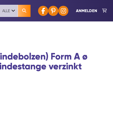
ANMELDEN
ALLE
indebolzen) Form A ø
ndestange verzinkt