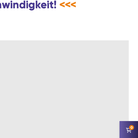
hwindigkeit!
<<<
0