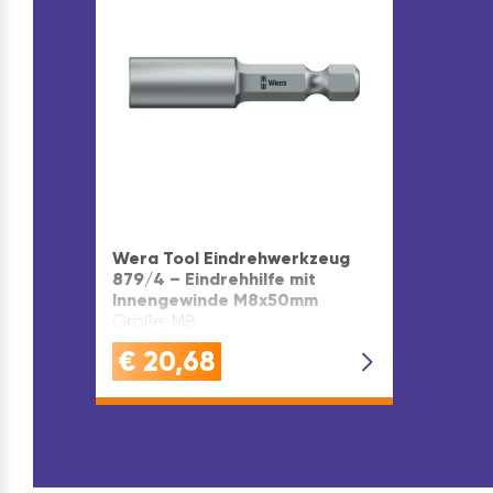
Wera Tool Eindrehwerkzeug
879/4 – Eindrehhilfe mit
Innengewinde M8x50mm
Größe: M8
€
20,68