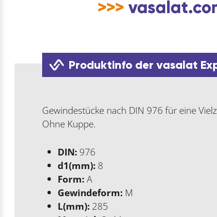
>>>
vasalat.com
Produktinfo der vasalat Ex
Gewindestücke nach DIN 976 für eine Vie
Ohne Kuppe.
DIN:
976
d1(mm):
8
Form:
A
Gewindeform:
M
L(mm):
285