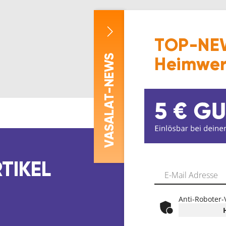
TOP-NEW
-NEWS
Heimwer
ASALAT
V
TIKEL
Anti-Roboter-