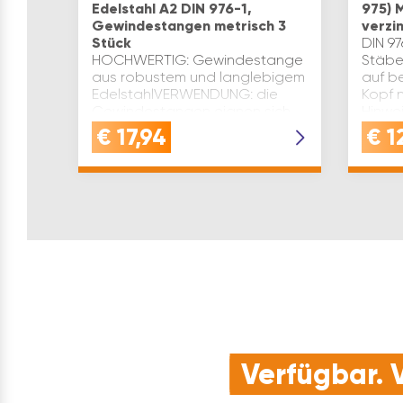
Edelstahl A2 DIN 976-1,
975) 
Gewindestangen metrisch 3
verzi
Stück
DIN 9
HOCHWERTIG: Gewindestange
Stäbe
aus robustem und langlebigem
auf b
EdelstahlVERWENDUNG: die
Kopf n
Gewindestangen eignen sich
Hinwei
für eine sichere Befestigung in
5.8. J
€
17,94
€
1
Kombination mit
d1(mm)
InjektionsmörtelPREMIUM-
QUALITÄT: Diese Ge…
Verfügbar. V