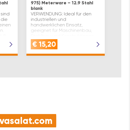
tahl
975) Meterware – 12.9 Stahl
975) 
blank
Festi
 sind
VERWENDUNG: Ideal für den
gelbe
 die
industriellen und
DIN: 
einen
handwerklichen Einsatz,
Festi
n.
geeignet für Maschinenbau,
Gewin
 4.8 –
Stahlbau und Konstruktionen
Mater
: 976
aller ArtQUALITÄT: Gefertigt aus
blank
€
15,20
€
9
hochwertigem Stahl, blank,
Größ
nach DIN976-1 …
e vasalat.com