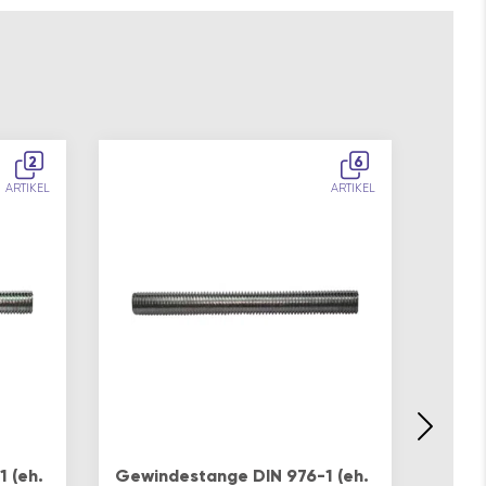
2
6
ARTIKEL
ARTIKEL
 (eh.
Gewindestange DIN 976-1 (eh.
Gewin