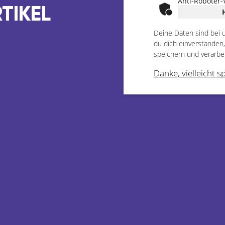
Anti-Roboter-
TIKEL
Deine Daten sind bei 
du dich einverstanden
speichern und verarbe
Danke, vielleicht s