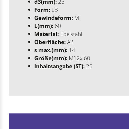
d3(mm):
25
Form:
LB
Gewindeform:
M
L(mm):
60
Material:
Edelstahl
Oberfläche:
A2
s max.(mm):
14
Größe(mm):
M12x 60
Inhaltsangabe (ST):
25