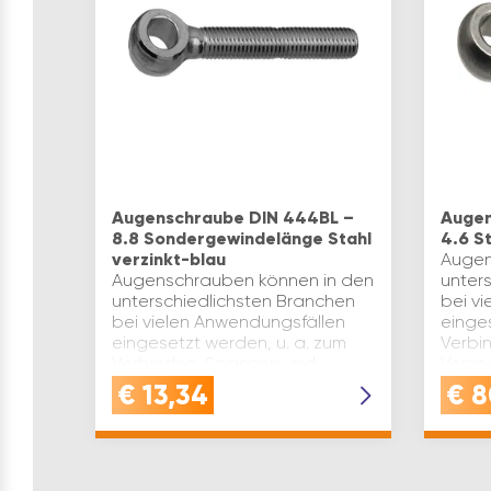
Augenschraube DIN 444BL –
Augen
8.8 Sondergewindelänge Stahl
4.6 S
verzinkt-blau
Augen
Augenschrauben können in den
unter
unterschiedlichsten Branchen
bei v
bei vielen Anwendungsfällen
einges
eingesetzt werden, u. a. zum
Verbi
Verbinden, Spannen und
Verri
Verriegeln.Augenschrauben mit
der F
€
13,34
€
8
der Form LB haben Gewinde
bis…
bis…