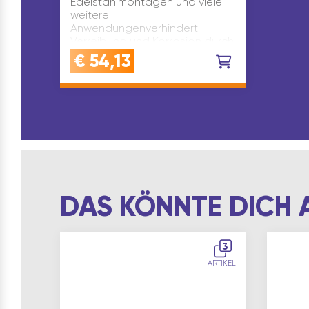
Edelstahlmontagen und viele
weitere
Anwendungenverhindert
Verreibung und Korrosion durch
seine erstklassige
€
54,13
Schmierwirkungbeinhaltet es
Kupfer und kein Graphit
DAS KÖNNTE DICH 
3
ARTIKEL