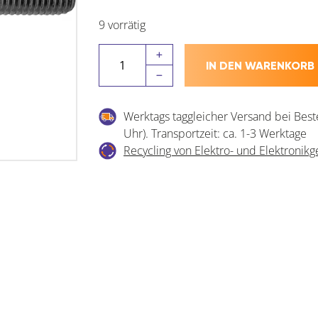
9 vorrätig
DIN444
IN DEN WARENKORB
LB
M12x
60
Werktags taggleicher Versand bei Best
Edelstahl
Uhr). Transportzeit: ca. 1-3 Werktage
A2
Recycling von Elektro- und Elektronikg
Augenschraube
mit
Gewinde
bis
Kopf
Menge