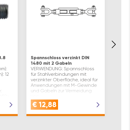
Rände
verzi
8.8
Spannschloss verzinkt DIN
Flach
1480 mit 2 Gabeln
Autom
mm):
VERWENDUNG: Spannschloss
dk(mm
): 12
für Stahlverbindungen mit
Gewin
verzinkter Oberfläche, ideal für
L(mm):
Anwendungen mit M-Gewinde
Oberf
:
und Gabeln zur Vermeidung
Größe
 M12x
von
Inhal
QuerschraubenverdrehungQUALITÄT:
€
12,88
€
1
Dieses Spannschloss mit …