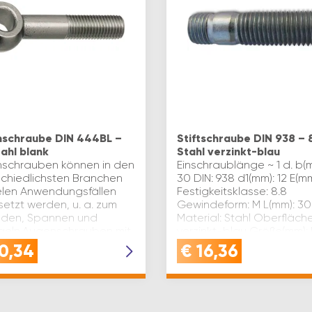
schraube DIN 444BL –
Stiftschraube DIN 938 – 
tahl blank
Stahl verzinkt-blau
schrauben können in den
Einschraublänge ~ 1 d. b(
schiedlichsten Branchen
30 DIN: 938 d1(mm): 12 E(mm
ielen Anwendungsfällen
Festigkeitsklasse: 8.8
etzt werden, u. a. zum
Gewindeform: M L(mm): 30
nden, Spannen und
Material: Stahl Oberfläche
egeln.Augenschrauben mit
verzinkt-blau Größe(mm):
orm LB haben Gewinde
30 Inhaltsangabe (ST): 50
0,34
€
16,36