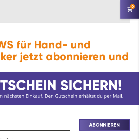
0
S für Hand- und
ker jetzt abonnieren und
ABONNIEREN