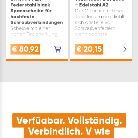
Federstahl blank
– Edelstahl A2
Spannscheibe für
Der Gebrauch dieser
hochfeste
Tellerfedern empfiehlt
Schraubverbindungen
sich anstelle von
Scheibe mit einer
Schraubenfedern,
hohen Federwirkung,
wenn höchste
für Anwendungen von
Genauigkeit der
Schwermechanik mit
Belastung erreicht
€
80,92
€
20,15
hoher Anzahl von
oder die Belastung
Anziehmomenten.
durch
Geeignet im Falle von
entgegengesetztes
Senkungen,
Stapeln der gleichen
Verschleiss und
Tellerf…
Differenzausdehnungen
der zur Montage …
Verfügbar. Vollständig.
Verbindlich. V wie