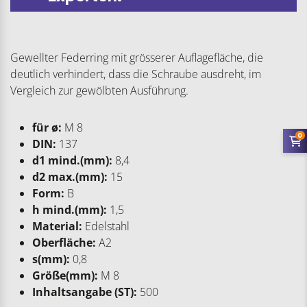
Gewellter Federring mit grösserer Auflagefläche, die
deutlich verhindert, dass die Schraube ausdreht, im
Vergleich zur gewölbten Ausführung.
für ø:
M 8
0
DIN:
137
d1 mind.(mm):
8,4
d2 max.(mm):
15
Form:
B
h mind.(mm):
1,5
Material:
Edelstahl
Oberfläche:
A2
s(mm):
0,8
Größe(mm):
M 8
Inhaltsangabe (ST):
500